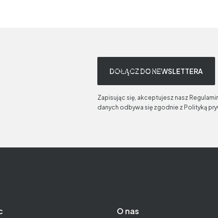
Twój adres e-mail
DOŁĄCZ DO NEWSLETTERA
Zapisując się, akceptujesz nasz Regulami
danych odbywa się zgodnie z Polityką pr
c
O nas