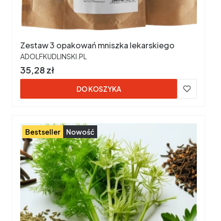
Zestaw 3 opakowań mniszka lekarskiego
PRODUCENT
ADOLFKUDLINSKI.PL
Cena
35,28 zł
DO KOSZYKA
Bestseller
Nowość