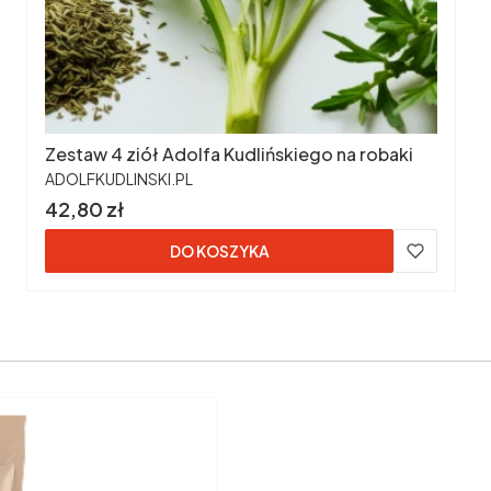
Zestaw 4 ziół Adolfa Kudlińskiego na robaki
PRODUCENT
ADOLFKUDLINSKI.PL
Cena
42,80 zł
DO KOSZYKA