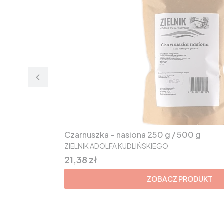
Czarnuszka – nasiona 250 g / 500 g
PRODUCENT
ZIELNIK ADOLFA KUDLIŃSKIEGO
Cena
21,38 zł
ZOBACZ PRODUKT