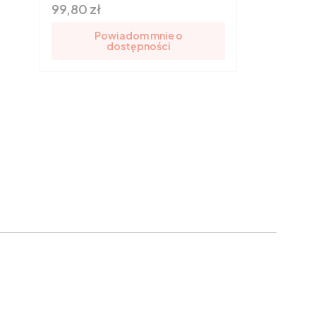
Cena
99,80 zł
Powiadom mnie o
dostępności