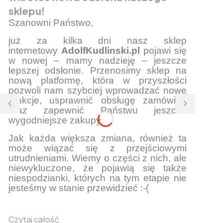
sklepu!
Szanowni Państwo,
już za kilka dni nasz sklep
internetowy
AdolfKudlinski.pl
pojawi się
w nowej – mamy nadzieję – jeszcze
lepszej odsłonie. Przenosimy sklep na
nową platformę, która w przyszłości
pozwoli nam szybciej wprowadzać nowe
funkcje, usprawnić obsługę zamówień
oraz zapewnić Państwu jeszcze
wygodniejsze zakupy.
Jak każda większa zmiana, również ta
może wiązać się z przejściowymi
utrudnieniami. Wiemy o części z nich, ale
niewykluczone, że pojawią się także
niespodzianki, których na tym etapie nie
jesteśmy w stanie przewidzieć :-(
Czytaj całość