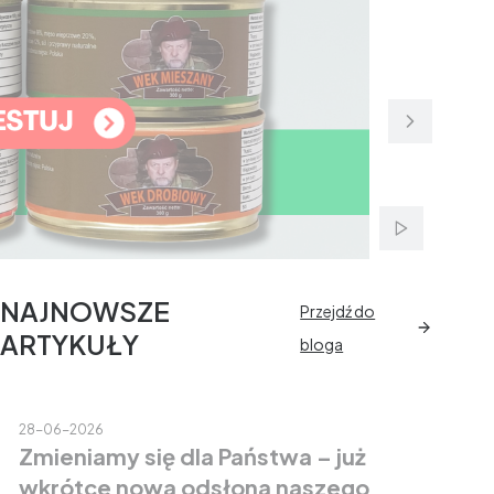
Włącz autom
NAJNOWSZE
Przejdź do
ARTYKUŁY
bloga
28-06-2026
Zmieniamy się dla Państwa – już
wkrótce nowa odsłona naszego