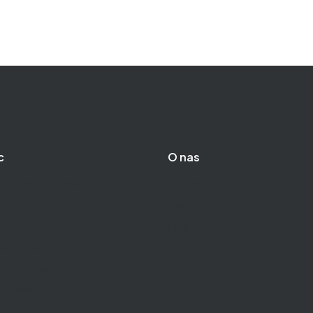
c
O nas
nia plików cookies
Kontakt
pować?
Nasza TV
pytania
Blog
a prywatności
min programu lojalnościowego
in sklepu