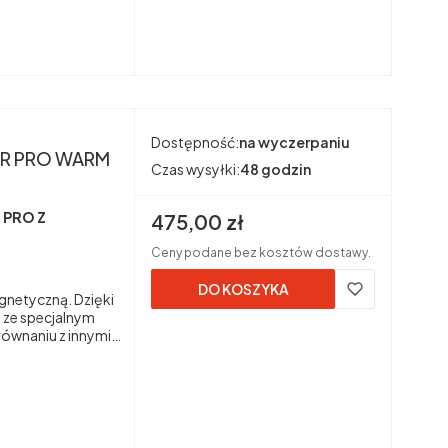
Dostępność:
na wyczerpaniu
Armytek PREDATOR PRO WARM
Czas wysyłki:
48 godzin
 PRO Z
Cena brutto
475,00 zł
Ceny podane bez kosztów dostawy.
DO KOSZYKA
gnetyczną. Dzięki
 ze specjalnym
ównaniu z innymi
ne doświetlenie
dnica plamy światła
-T6