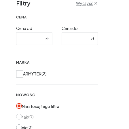
Filtry
Wyczyść
CENA
Cena od
Cena do
zł
zł
MARKA
Marka
2
ARMYTEK
NOWOŚĆ
Nie stosuj tego filtra
0
tak
2
nie