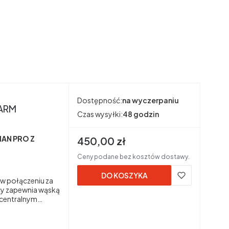
Dostępność:
na wyczerpaniu
O WARM
Czas wysyłki:
48 godzin
AN PRO Z
Cena brutto
450,00 zł
Ceny podane bez kosztów dostawy.
DO KOSZYKA
w połączeniu za
cy zapewnia wąską
 centralnym