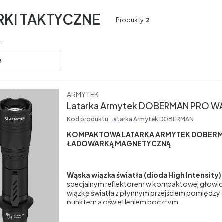
RKI TAKTYCZNE
Produkty:
2
produktów
:
e
Producent
ARMYTEK
Latarka Armytek DOBERMAN PR
Kod produktu:
Latarka Armytek DOBERMAN
KOMPAKTOWA LATARKA ARMYTEK DOBERM
ŁADOWARKĄ MAGNETYCZNĄ
Wąska wiązka światła (dioda High Intensity)
specjalnym reflektorem w kompaktowej głowi
wiązkę światła z płynnym przejściem pomiędzy
punktem a oświetleniem bocznym.