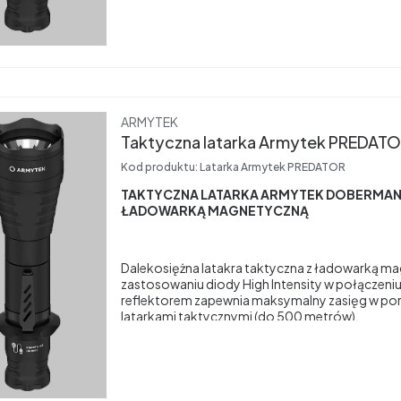
Producent
ARMYTEK
Taktyczna latarka 
Kod produktu:
Latarka Armytek PREDATOR
TAKTYCZNA LATARKA ARMYTEK DOBERMAN
ŁADOWARKĄ MAGNETYCZNĄ
Dalekosiężna latakra taktyczna z ładowarką ma
zastosowaniu diody High Intensity w połączeniu
reflektorem zapewnia maksymalny zasięg w por
latarkami taktycznymi (do 500 metrów).
Wyraźnie podświetlony punkt cenralny i minimal
boczne dla kierunkowego oswietlenia cemu. Sre
wynosi 9 metrów w odległości 100 metrów.
Jednlita obudowa z aluminium lotniczego 6061
Wytrzymuje odrzut broni każdego kalibru