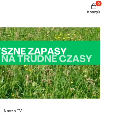
Produkty w koszyku
Koszyk
Nasza TV