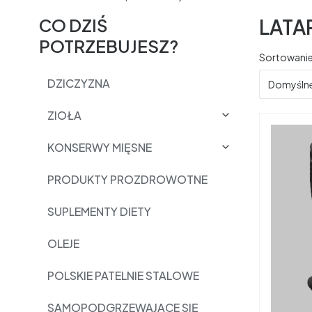
CO DZIŚ
LATA
POTRZEBUJESZ?
Lista 
Sortowanie
DZICZYZNA
Domyśln
ZIOŁA
KONSERWY MIĘSNE
PRODUKTY PROZDROWOTNE
SUPLEMENTY DIETY
OLEJE
POLSKIE PATELNIE STALOWE
SAMOPODGRZEWAJĄCE SIĘ