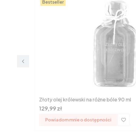
Bestseller
Złoty olej królewski na różne bóle 90 ml
Cena
129,99 zł
Powiadom mnie o dostępności