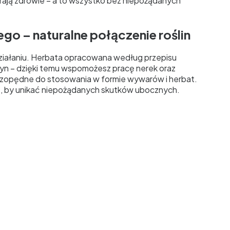
erają zdrowie – a to wszystko bez niepożądanych
go – naturalne połączenie roślin
ziałaniu. Herbata opracowana według przepisu
yn – dzięki temu wspomożesz pracę nerek oraz
czopędne do stosowania w formie wywarów i herbat.
ie, by unikać niepożądanych skutków ubocznych.