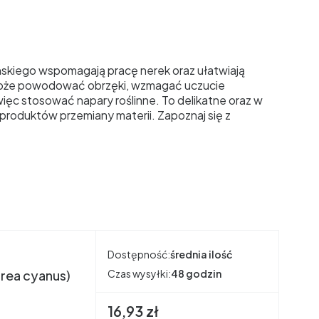
skiego wspomagają pracę nerek oraz ułatwiają
 może powodować obrzęki, wzmagać uczucie
ięc stosować napary roślinne. To delikatne oraz w
 produktów przemiany materii. Zapoznaj się z
Dostępność:
średnia ilość
urea cyanus)
Czas wysyłki:
48 godzin
Cena brutto
16,93 zł