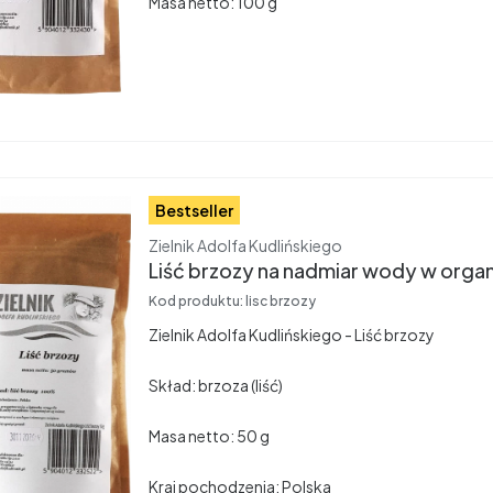
Masa netto: 100 g
Bestseller
Producent
Zielnik Adolfa Kudlińskiego
Liść brzozy na nadmiar wody w organ
Kod produktu:
lisc brzozy
Zielnik Adolfa Kudlińskiego - Liść brzozy
Skład: brzoza (liść)
Masa netto: 50 g
Kraj pochodzenia: Polska