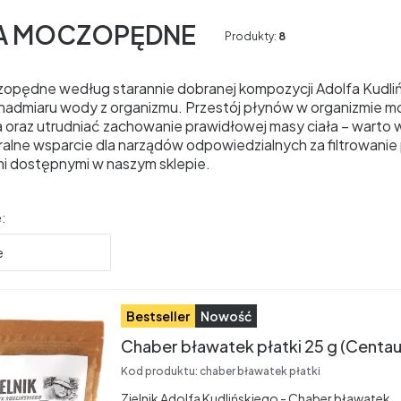
A MOCZOPĘDNE
Produkty:
8
zopędne według starannie dobranej kompozycji Adolfa Kudliń
nadmiaru wody z organizmu. Przestój płynów w organizmie
 oraz utrudniać zachowanie prawidłowej masy ciała – warto w
ralne wsparcie dla narządów odpowiedzialnych za filtrowanie
i dostępnymi w naszym sklepie.
produktów
:
e
Bestseller
Nowość
Chaber bławatek płatki 25 g (Centa
Kod produktu:
chaber bławatek płatki
Zielnik Adolfa Kudlińskiego - Chaber bławatek