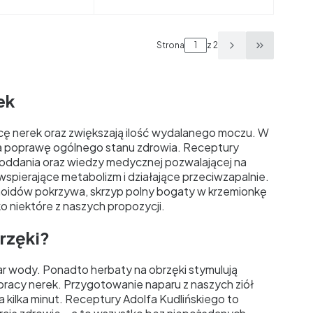
Strona
z 2
Przejdź do
ek
cę nerek oraz zwiększają ilość wydalanego moczu. W
na poprawę ogólnego stanu zdrowia. Receptury
, oddania oraz wiedzy medycznej pozwalającej na
wspierające metabolizm i działające przeciwzapalnie.
noidów pokrzywa, skrzyp polny bogaty w krzemionkę
o niektóre z naszych propozycji.
rzęki?
ar wody. Ponadto herbaty na obrzęki stymulują
racy nerek. Przygotowanie naparu z naszych ziół
a kilka minut. Receptury Adolfa Kudlińskiego to