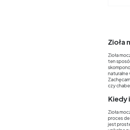
Zioła
Zioła moc
ten sposó
skomponow
naturalne 
Zachęcamy
czy chaber
Kiedy 
Zioła moc
proces de
jest prost