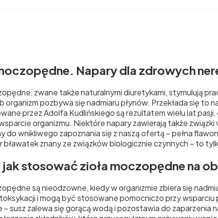
 moczopędne. Napary dla zdrowych ner
zopędne, zwane także naturalnymi diuretykami, stymulują pra
b organizm pozbywa się nadmiaru płynów. Przekłada się to 
ane przez Adolfa Kudlińskiego są rezultatem wielu lat pasji
wsparcie organizmu. Niektóre napary zawierają także związki 
 do wnikliwego zapoznania się z naszą ofertą – pełna flawo
 bławatek znany ze związków biologicznie czynnych – to tylk
i jak stosować zioła moczopędne na ob
zopędne są nieodzowne, kiedy w organizmie zbiera się nadmi
toksykacji i mogą być stosowane pomocniczo przy wsparciu p
e – susz zalewa się gorącą wodą i pozostawia do zaparzenia n