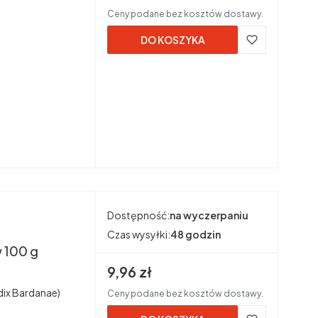
Ceny podane bez kosztów dostawy.
DO KOSZYKA
Dostępność:
na wyczerpaniu
Czas wysyłki:
48 godzin
w 100 g
Cena brutto
9,96 zł
adix Bardanae)
Ceny podane bez kosztów dostawy.