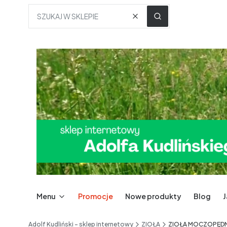
Wyczyść
SZUKAJ W SKLEPIE
Menu
Promocje
Nowe produkty
Blog
Adolf Kudliński - sklep internetowy
ZIOŁA
ZIOŁA MOCZOPĘD