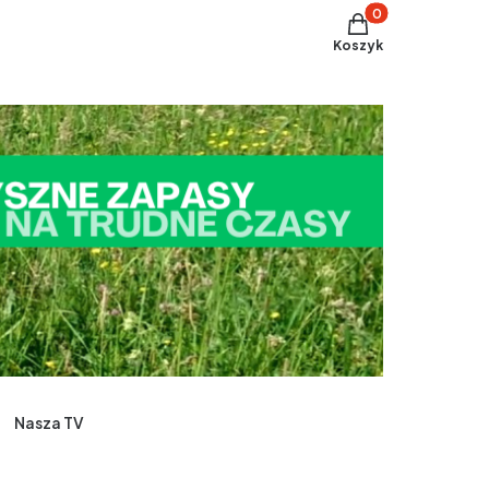
Produkty w koszyku
Koszyk
Nasza TV