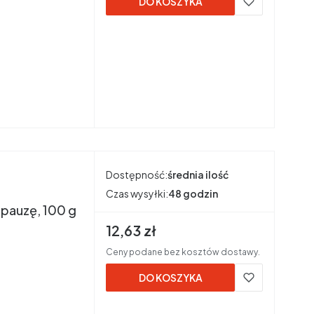
DO KOSZYKA
Dostępność:
średnia ilość
Czas wysyłki:
48 godzin
na prostatę i andropauzę, 100 g
Cena brutto
12,63 zł
Ceny podane bez kosztów dostawy.
DO KOSZYKA