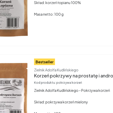
Skład: korzeń łopianu 100%
Masa netto: 100 g
Bestseller
Producent
Zielnik Adolfa Kudlińskiego
Korzeń pokrzywy 
Kod produktu:
pokrzywa korzeń
Zielnik Adolfa Kudlińskiego - Pokrzywa korzeń
Skład: pokrzywa korzeń mielony