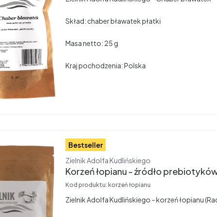
Skład: chaber bławatek płatki
Masa netto: 25 g
Kraj pochodzenia: Polska
Bestseller
Producent
Zielnik Adolfa Kudlińskiego
Korzeń łopianu - źródło prebiotykó
Kod produktu:
korzeń łopianu
Zielnik Adolfa Kudlińskiego - korzeń łopianu (R