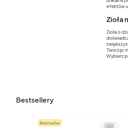
unikalne 
efektów 
Zioła 
Zioła o d
doświadcz
zwiększys
Tworząc m
Wybierz p
Bestsellery
Bestseller