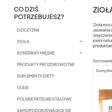
CO DZIŚ
ZIOŁ
POTRZEBUJESZ?
Zioła moc
DZICZYZNA
usuwanie 
zmęczenia
pełni natu
ZIOŁA
produktam
KONSERWY MIĘSNE
Lista 
Sortowanie
PRODUKTY PROZDROWOTNE
Domyśln
SUPLEMENTY DIETY
OLEJE
POLSKIE PATELNIE STALOWE
SAMOPODGRZEWAJĄCE SIĘ