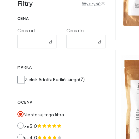
Filtry
Wyczyść
CENA
Cena od
Cena do
zł
zł
MARKA
Marka
7
Zielnik Adolfa Kudlińskiego
OCENA
Nie stosuj tego filtra
>= 5.0
>= 4.0