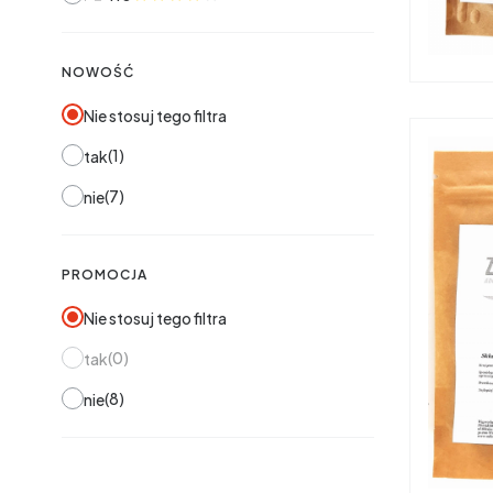
NOWOŚĆ
Nie stosuj tego filtra
1
tak
7
nie
PROMOCJA
Nie stosuj tego filtra
0
tak
8
nie