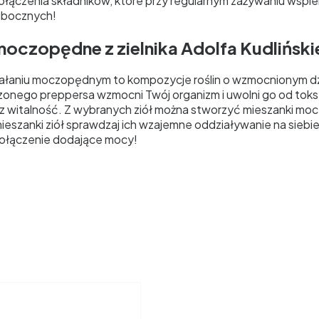
połączenia składników, które przy regularnym zażywaniu wspi
ubocznych!
moczopędne z zielnika Adolfa Kudlińskie
ziałaniu moczopędnym to kompozycje roślin o wzmocnionym d
onego preppersa wzmocni Twój organizm i uwolni go od toks
z witalność. Z wybranych ziół można stworzyć mieszanki mo
ieszanki ziół sprawdzaj ich wzajemne oddziaływanie na sieb
ołączenie dodające mocy!