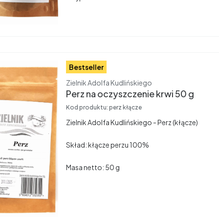
Bestseller
Producent
Zielnik Adolfa Kudlińskiego
Perz na oczyszczenie krwi 50 g
Kod produktu:
perz kłącze
Zielnik Adolfa Kudlińskiego - Perz (kłącze)
Skład: kłącze perzu 100%
Masa netto: 50 g