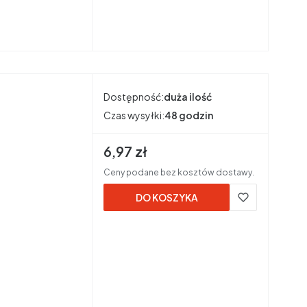
Dostępność:
duża ilość
Czas wysyłki:
48 godzin
Cena brutto
6,97 zł
Ceny podane bez kosztów dostawy.
DO KOSZYKA