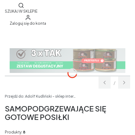
Otwórz wyszukiwarkę
SZUKAJ W SKLEPIE
Zaloguj się do konta
/
Slajd
z
Przejdź do:
Adolf Kudliński - sklep internetowy
SAMOPODGRZEWAJĄCE SIĘ
GOTOWE POSIŁKI
Produkty:
8