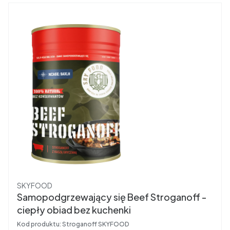
Producent
SKYFOOD
Samopodgrzewający się Beef Stroganoff -
ciepły obiad bez kuchenki
Kod produktu:
Stroganoff SKYFOOD