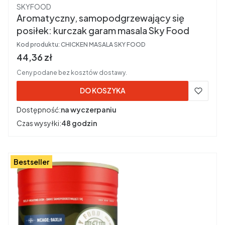
Producent
SKYFOOD
Aromatyczny, samopodgrzewający się
posiłek: kurczak garam masala Sky Food
Kod produktu:
CHICKEN MASALA SKY FOOD
Cena brutto
44,36 zł
Ceny podane bez kosztów dostawy.
DO KOSZYKA
Dostępność:
na wyczerpaniu
Czas wysyłki:
48 godzin
Bestseller