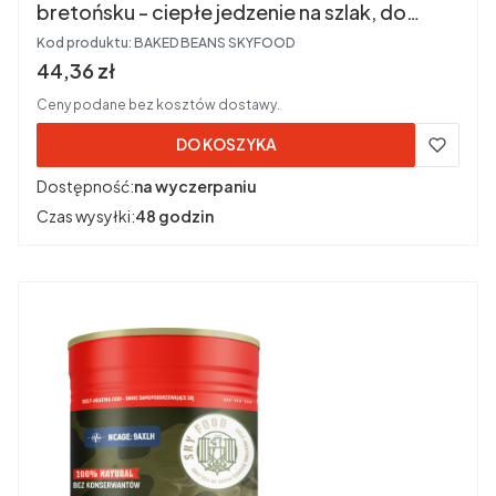
bretońsku - ciepłe jedzenie na szlak, do
pracy i w trasę
Kod produktu:
BAKED BEANS SKYFOOD
Cena brutto
44,36 zł
Ceny podane bez kosztów dostawy.
DO KOSZYKA
Dostępność:
na wyczerpaniu
Czas wysyłki:
48 godzin