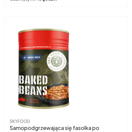
Producent
SKYFOOD
Samopodgrzewająca się fasolka po