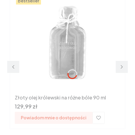
Bestseller
Złoty olej królewski na różne bóle 90 ml
Cena
129,99 zł
Powiadom mnie o dostępności