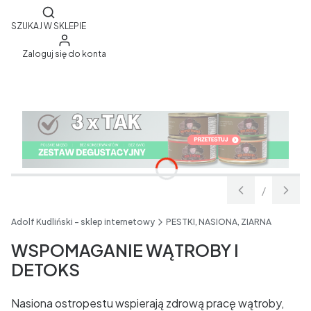
Otwórz wyszukiwarkę
SZUKAJ W SKLEPIE
Zaloguj się do konta
/
Slajd
z
Adolf Kudliński - sklep internetowy
PESTKI, NASIONA, ZIARNA
WSPOMAGANIE WĄTROBY I
DETOKS
Nasiona ostropestu wspierają zdrową pracę wątroby,