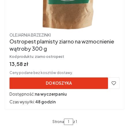
Producent
OLEJARNIA BRZEZINKI
Ostropest plamisty ziarno na wzmocnienie
wątroby 300 g
Kod produktu:
ziarno ostropest
Cena brutto
13,58 zł
Ceny podane bez kosztów dostawy.
DO KOSZYKA
Dostępność:
na wyczerpaniu
Czas wysyłki:
48 godzin
Strona
z 1