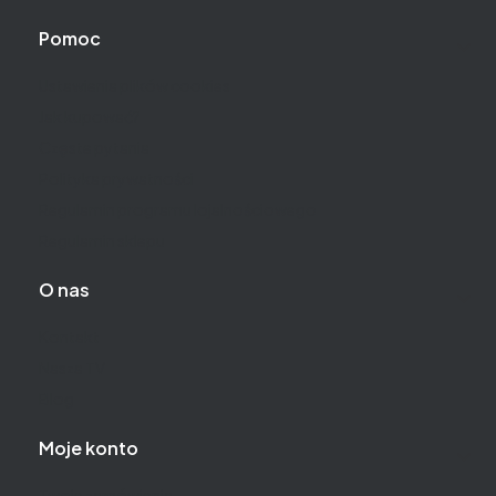
Pomoc
Ustawienia plików cookies
Jak kupować?
Częste pytania
Polityka prywatności
Regulamin programu lojalnościowego
Regulamin sklepu
O nas
Kontakt
Nasza TV
Blog
Moje konto
Twoje zamówienia