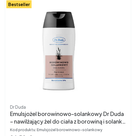
Bestseller
Producent
Dr Duda
Emulsjożel borowinowo-solankowy Dr Duda
– nawilżający żel do ciała z borowiną i solanką
200 g
Kod produktu:
Emulsjożel borowinowo-solankowy