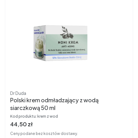
Producent
Dr Duda
Polski krem odmładzający z wodą
siarczkową 50 ml
Kod produktu:
krem z wod
Cena brutto
44,50 zł
Ceny podane bez kosztów dostawy.