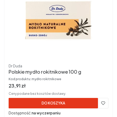
Producent
Dr Duda
Polskie mydło rokitnikowe 100 g
Kod produktu:
mydło rokitnikowe
Cena brutto
23,91 zł
Ceny podane bez kosztów dostawy.
DO KOSZYKA
Dostępność:
na wyczerpaniu