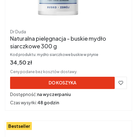
Producent
Dr Duda
Naturalna pielęgnacja - buskie mydło
siarczkowe 300 g
Kod produktu:
mydło siarczkowe buskie w płynie
Cena brutto
34,50 zł
Ceny podane bez kosztów dostawy.
DO KOSZYKA
Dostępność:
na wyczerpaniu
Czas wysyłki:
48 godzin
Bestseller