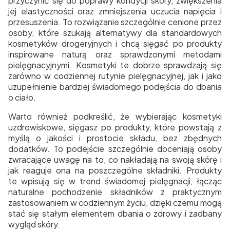
przyczynić się do poprawy kondycji skóry, zwiększenia
jej elastyczności oraz zmniejszenia uczucia napięcia i
przesuszenia. To rozwiązanie szczególnie cenione przez
osoby, które szukają alternatywy dla standardowych
kosmetyków drogeryjnych i chcą sięgać po produkty
inspirowane naturą oraz sprawdzonymi metodami
pielęgnacyjnymi. Kosmetyki te dobrze sprawdzają się
zarówno w codziennej rutynie pielęgnacyjnej, jak i jako
uzupełnienie bardziej świadomego podejścia do dbania
o ciało.
Warto również podkreślić, że wybierając kosmetyki
uzdrowiskowe, sięgasz po produkty, które powstają z
myślą o jakości i prostocie składu, bez zbędnych
dodatków. To podejście szczególnie doceniają osoby
zwracające uwagę na to, co nakładają na swoją skórę i
jak reaguje ona na poszczególne składniki. Produkty
te wpisują się w trend świadomej pielęgnacji, łącząc
naturalne pochodzenie składników z praktycznym
zastosowaniem w codziennym życiu, dzięki czemu mogą
stać się stałym elementem dbania o zdrowy i zadbany
wygląd skóry.