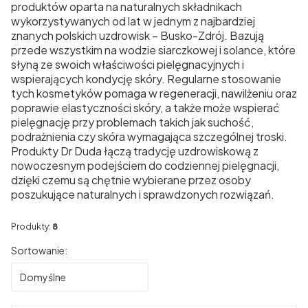
produktów oparta na naturalnych składnikach
wykorzystywanych od lat w jednym z najbardziej
znanych polskich uzdrowisk –
Busko-Zdrój
. Bazują
przede wszystkim na wodzie siarczkowej i solance, które
słyną ze swoich właściwości pielęgnacyjnych i
wspierających kondycję skóry. Regularne stosowanie
tych kosmetyków pomaga w regeneracji, nawilżeniu oraz
poprawie elastyczności skóry, a także może wspierać
pielęgnację przy problemach takich jak suchość,
podrażnienia czy skóra wymagająca szczególnej troski.
Produkty Dr Duda łączą tradycję uzdrowiskową z
nowoczesnym podejściem do codziennej pielęgnacji,
dzięki czemu są chętnie wybierane przez osoby
poszukujące naturalnych i sprawdzonych rozwiązań.
Produkty:
8
Lista produktów
Sortowanie:
Domyślne