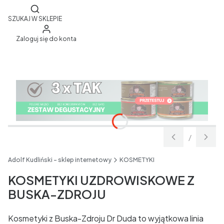
Otwórz wyszukiwarkę
SZUKAJ W SKLEPIE
Zaloguj się do konta
/
Slajd
z
Adolf Kudliński - sklep internetowy
KOSMETYKI
KOSMETYKI UZDROWISKOWE Z
BUSKA-ZDROJU
Kosmetyki z Buska-Zdroju Dr Duda to wyjątkowa linia