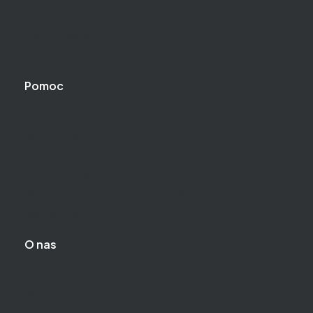
Formy płatności
Koszt dostawy
Reklamacje i zwroty
Pomoc
Ustawienia plików cookies
Jak kupować?
Częste pytania
Polityka prywatności
Regulamin programu lojalnościowego
Regulamin sklepu
O nas
Kontakt
Nasza TV
Blog