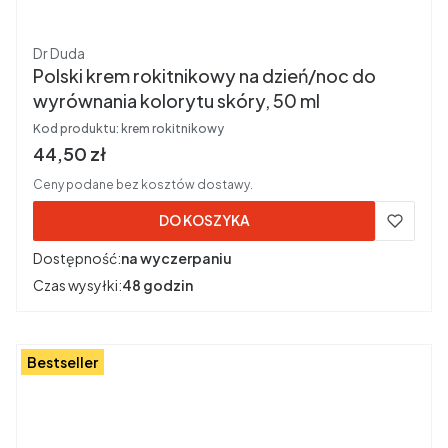
Producent
Dr Duda
Polski krem rokitnikowy na dzień/noc do
wyrównania kolorytu skóry, 50 ml
Kod produktu:
krem rokitnikowy
Cena brutto
44,50 zł
Ceny podane bez kosztów dostawy.
DO KOSZYKA
Dostępność:
na wyczerpaniu
Czas wysyłki:
48 godzin
Bestseller