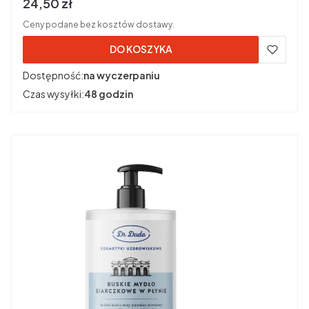
Cena brutto
24,50 zł
Ceny podane bez kosztów dostawy.
DO KOSZYKA
Dostępność:
na wyczerpaniu
Czas wysyłki:
48 godzin