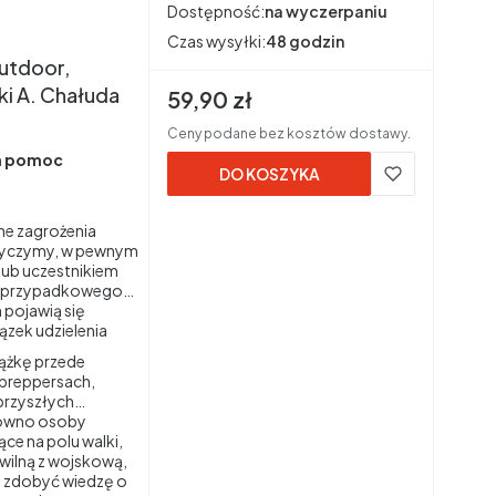
Dostępność:
na wyczerpaniu
Czas wysyłki:
48 godzin
utdoor,
ki A. Chałuda
Cena brutto
59,90 zł
Ceny podane bez kosztów dostawy.
za pomoc
DO KOSZYKA
lne zagrożenia
 życzymy, w pewnym
lub uczestnikiem
j, przypadkowego
 pojawią się
zek udzielenia
iążkę przede
 preppersach,
przyszłych
równo osoby
ące na polu walki,
wilną z wojskową,
 zdobyć wiedzę o