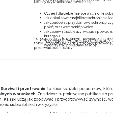
Ukrainy czy Izraela oraz dowiesz się:
Czy jest dla ciebie miejsce w schronie pub
Jak zlokalizować najbliższe schronienie i 
Jak zbudować przydomowy schron, przy
pokój oraz wzmocnić piwnice
Jak zapewnić sobie azyl w czasie powodzi,
huraganu
To, co przydarzyło się innym, pewnego dnia mo
W co wyposażyć swoje schronienie oraz ja
tobie. Przygotuj się już dziś i zdobądź przewagę,
wykorzystać posiadane zasoby
przetrwać trudne czasy!
a
Survival i przetrwanie
to zbiór książek i poradników, któ
lnych warunkach
. Znajdziesz tu praktyczne publikacje o pr
h. Książki uczą jak zdobywać i przygotowywać żywność, wo
ronić siebie i bliskich w kryzysie.