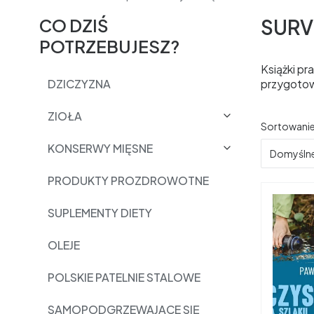
CO DZIŚ
SURV
POTRZEBUJESZ?
Książki pr
DZICZYZNA
przygotow
ZIOŁA
Lista 
Sortowanie
KONSERWY MIĘSNE
Domyśln
PRODUKTY PROZDROWOTNE
SUPLEMENTY DIETY
OLEJE
POLSKIE PATELNIE STALOWE
SAMOPODGRZEWAJĄCE SIĘ