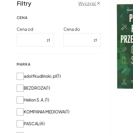
Filtry
Wyczyść
CENA
Cena od
Cena do
zł
zł
MARKA
Marka
1
adolfkudlinski.pl
1
BEZDROŻA
1
Helion S.A.
1
KOMPANIA MEDIOWA
6
PASCAL