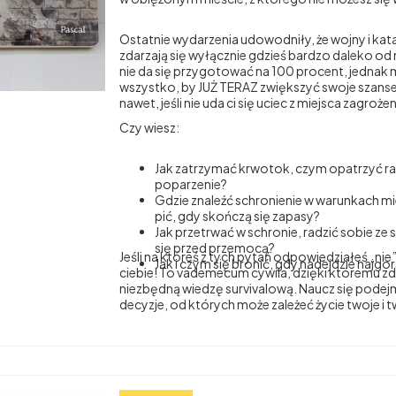
Ostatnie wydarzenia udowodniły, że wojny i kata
zdarzają się wyłącznie gdzieś bardzo daleko od n
nie da się przygotować na 100 procent, jednak 
wszystko, by JUŻ TERAZ zwiększyć swoje szanse
nawet, jeśli nie uda ci się uciec z miejsca zagrożen
Czy wiesz:
Jak zatrzymać krwotok, czym opatrzyć ra
poparzenie?
Gdzie znaleźć schronienie w warunkach miej
pić, gdy skończą się zapasy?
Jak przetrwać w schronie, radzić sobie ze 
się przed przemocą?
Jeśli na któreś z tych pytań odpowiedziałeś „nie”,
Jak i czym się bronić, gdy nadejdzie najgo
ciebie! To vademecum cywila, dzięki któremu z
niezbędną wiedzę survivalową. Naucz się pode
decyzje, od których może zależeć życie twoje i t