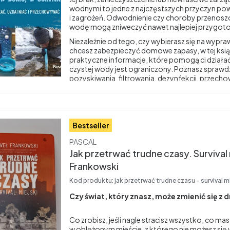
wodnymi to jedne z najczęstszych przyczyn p
i zagrożeń. Odwodnienie czy choroby przenosz
wodę mogą zniweczyć nawet najlepiej przygoto
Niezależnie od tego, czy wybierasz się na wypr
chcesz zabezpieczyć domowe zapasy, w tej ksią
praktyczne informacje, które pomogą ci działa
czystej wody jest ograniczony. Poznasz spra
pozyskiwania, filtrowania, dezynfekcji, przecho
gromadzenia wody. Dowiesz się także, jak dbać o
oszczędzać wodę, by każda kropla miała znacze
Bestseller
Producent
PASCAL
Jak przetrwać trudne czasy. Survival m
Frankowski
Kod produktu:
jak przetrwać trudne czasu - survival m
Czy świat, który znasz, może zmienić się z d
Co zrobisz, jeśli nagle stracisz wszystko, co masz
w oblężonym mieście, z którego nie możesz si