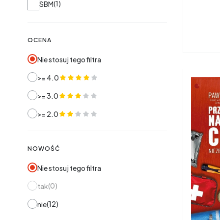
1
SBM
OCENA
Nie stosuj tego filtra
>= 4.0
>= 3.0
>= 2.0
NOWOŚĆ
Nie stosuj tego filtra
0
tak
12
nie