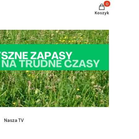
Produkty w koszyku
Koszyk
Nasza TV