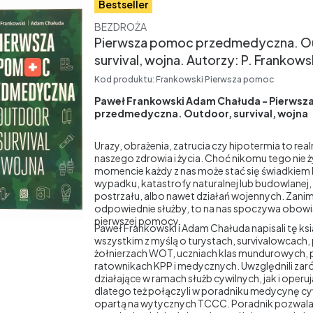
Bestseller
Producent
BEZDROŻA
Pierwsza pomoc przedmedyczna. O
survival, wojna. Autorzy: P. Frankows
Kod produktu:
Frankowski Pierwsza pomoc
Paweł Frankowski Adam Chałuda - Pierws
przedmedyczna. Outdoor, survival, wojna
Urazy, obrażenia, zatrucia czy hipotermia to rea
naszego zdrowia i życia. Choć nikomu tego nie
momencie każdy z nas może stać się świadkiem 
wypadku, katastrofy naturalnej lub budowlane
postrzału, albo nawet działań wojennych. Zanim
odpowiednie służby, to na nas spoczywa obowią
pierwszej pomocy.
Paweł Frankowski i Adam Chałuda napisali tę ks
wszystkim z myślą o turystach, survivalowcach,
żołnierzach WOT, uczniach klas mundurowych, 
ratownikach KPP i medycznych. Uwzględnili za
działające w ramach służb cywilnych, jak i operuj
dlatego też połączyli w poradniku medycynę cy
opartą na wytycznych TCCC. Poradnik pozwala