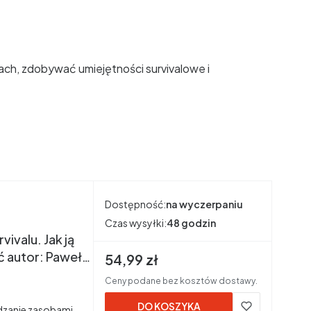
jach, zdobywać umiejętności survivalowe i
Dostępność:
na wyczerpaniu
Czas wysyłki:
48 godzin
ivalu. Jak ją
 autor: Paweł
Cena brutto
54,99 zł
Ceny podane bez kosztów dostawy.
DO KOSZYKA
ądzanie zasobami