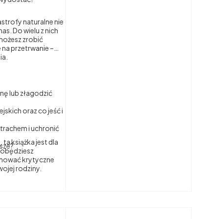
strofy naturalne nie
as. Do wielu z nich
możesz zrobić
 na przetrwanie –
ia.
nę lub złagodzić
skich oraz co jeść i
strachem i uchronić
 ta książka jest dla
rsze?
dobędziesz
jmować krytyczne
wojej rodziny.