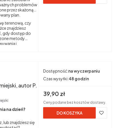
oważnych problemów
one przez skażoną
wany plan.
awę terenową, czy
żce znajdziesz
ć, gdy dostęp do
wdzone metody
wywania i
 higienę i
nie.
Dostępność:
na wyczerpaniu
Czas wysyłki:
48 godzin
iejski, autor P.
Cena brutto
39,90 zł
iejski
Ceny podane bez kosztów dostawy.
nia na dzień?
DO KOSZYKA
, lub znajdziesz się
ę wydostać?