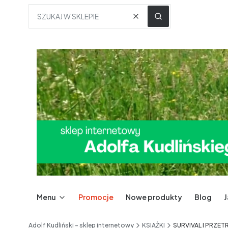
Wyczyść
SZUKAJ W SKLEPIE
Menu
Promocje
Nowe produkty
Blog
Adolf Kudliński - sklep internetowy
KSIĄŻKI
SURVIVAL I PRZE