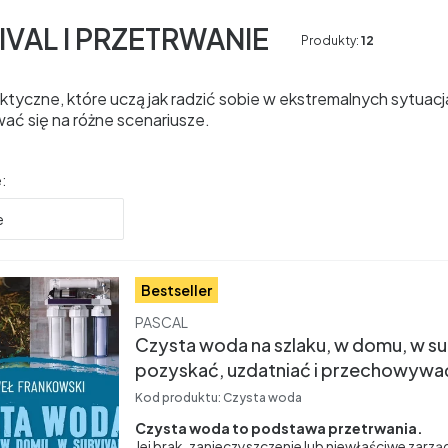
IVAL I PRZETRWANIE
Produkty:
12
aktyczne, które uczą jak radzić sobie w ekstremalnych sytuac
ać się na różne scenariusze.
produktów
:
e
Bestseller
Producent
PASCAL
Czysta woda na szlaku, w domu, w surv
pozyskać, uzdatniać i przechowywać
Frankowski
Kod produktu:
Czysta woda
Czysta woda to podstawa przetrwania.
Jej brak, zanieczyszczenie lub niewłaściwe zarz