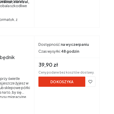
ierwszej pomocy
door, survival,
e obala szkodliwe
formatyk, z
. Jest instruktorem
erem etyki
zkoła Surwiwalu.
(preperingu) oraz
Dostępność:
na wyczerpaniu
Czas wysyłki:
48 godzin
zbędnik
Cena brutto
39,90 zł
Ceny podane bez kosztów dostawy.
 przy świetle
DO KOSZYKA
 jeszcze żyjesz w
lub sklepowe półki
na to, by się
zysy migracyjne,
 udowodniły, że nic
e nas coraz częściej.
e znajdziemy się w