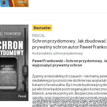
sytuacji kryzysowej? Czy będziemy na nią goto
Bestseller
Producent
PASCAL
Schron przydomowy. Jak zbudować 
prywatny schron autor Paweł Frank
Kod produktu:
schron przydomowy
Paweł Frankowski - Schron przydomowy. J
wyposażyć prywatny schron
Żyjemy w niestabilnych czasach – nie mamy pew
niedalekiej przyszłości nie dotknie nas wojna lu
katastrofa naturalna. Być może budowa prz
już wkrótce będzie postrzegana jako koniecznoś
bliskich, a nie ekscentryzm. Bezpieczne schron
zasoby oraz znajomość podstaw survivalu mogą
To prawdopodobnie pierwsza tego typu publika
niezbędne w wielu nieprzewidywalnych sytuacja
Znajdziesz tu aktualną wiedzę popartą doświadcz
ważne jest, aby zastanowić się nad rodzinnym 