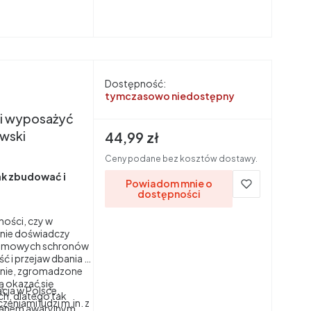
wi?
Dostępność:
tymczasowo niedostępny
i wyposażyć
owski
Cena brutto
44,99 zł
Ceny podane bez kosztów dostawy.
ak zbudować i
Powiadom mnie o
dostępności
ności, czy w
b nie doświadczy
ydomowych schronów
ć i przejaw dbania o
ienie, zgromadzone
 okazać się
cja w Polsce.
ch, dlatego tak
eniami ludzi m.in. z
planem awaryjnym.