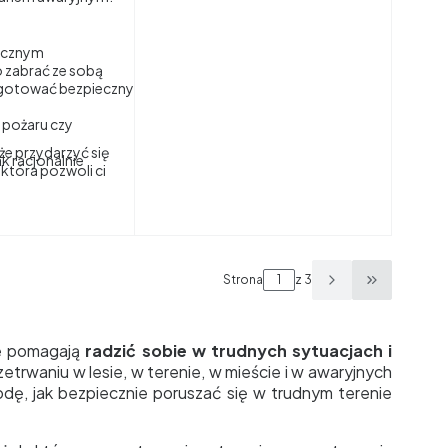
licznym
co zabrać ze sobą
gotować bezpieczny
 pożaru czy
że przydarzyć się
k racjonalnie
 która pozwoli ci
Strona
z 3
Przejdź do
re pomagają
radzić sobie w trudnych sytuacjach i
zetrwaniu w lesie, w terenie, w mieście i w awaryjnych
dę, jak bezpiecznie poruszać się w trudnym terenie