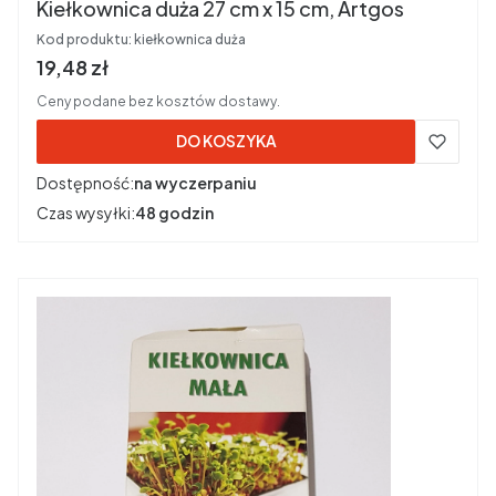
Kiełkownica duża 27 cm x 15 cm, Artgos
Kod produktu:
kiełkownica duża
Cena brutto
19,48 zł
Ceny podane bez kosztów dostawy.
DO KOSZYKA
Dostępność:
na wyczerpaniu
Czas wysyłki:
48 godzin