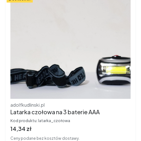
Producent
adolfkudlinski.pl
Latarka czołowa na 3 baterie AAA
Kod produktu:
latarka_czołowa
Cena brutto
14,34 zł
Ceny podane bez kosztów dostawy.