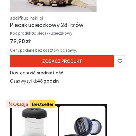
Producent
adolfkudlinski.pl
Plecak ucieczkowy 28 litrów
Kod produktu:
plecak-ucieczkowy
Cena brutto
79,98 zł
Ceny podane bez kosztów dostawy.
ZOBACZ PRODUKT
Dostępność:
średnia ilość
Czas wysyłki:
48 godzin
Okazja
Bestseller