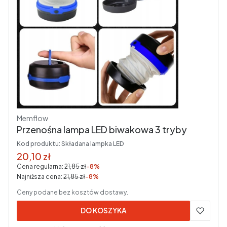
Producent
Memflow
Przenośna lampa LED biwakowa 3 tryby
Kod produktu:
Składana lampka LED
Cena promocyjna brutto
20,10 zł
Cena regularna:
21,85 zł
-8%
Najniższa cena:
21,85 zł
-8%
Ceny podane bez kosztów dostawy.
DO KOSZYKA