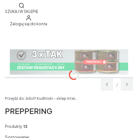
Otwórz wyszukiwarkę
SZUKAJ W SKLEPIE
Zaloguj się do konta
/
Slajd
z
Przejdź do:
Adolf Kudliński - sklep internetowy
PREPPERING
Produkty:
13
Lista produktów
Sortowanie: