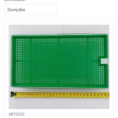
Domyślne
Producent
ARTGOS