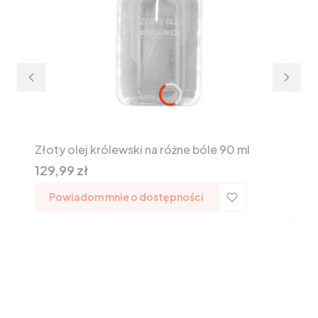
Złoty olej królewski na różne bóle 90 ml
Cena
129,99 zł
Powiadom mnie o dostępności