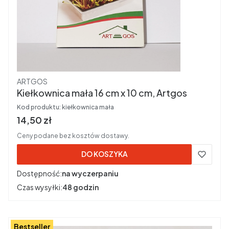
Producent
ARTGOS
Kiełkownica mała 16 cm x 10 cm, Artgos
Kod produktu:
kiełkownica mała
Cena brutto
14,50 zł
Ceny podane bez kosztów dostawy.
DO KOSZYKA
Dostępność:
na wyczerpaniu
Czas wysyłki:
48 godzin
Bestseller