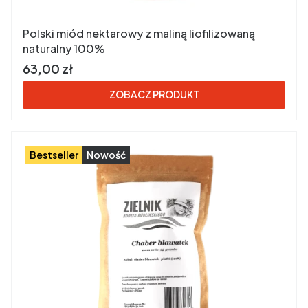
Polski miód nektarowy z maliną liofilizowaną
naturalny 100%
Cena brutto
63,00 zł
ZOBACZ PRODUKT
Bestseller
Nowość