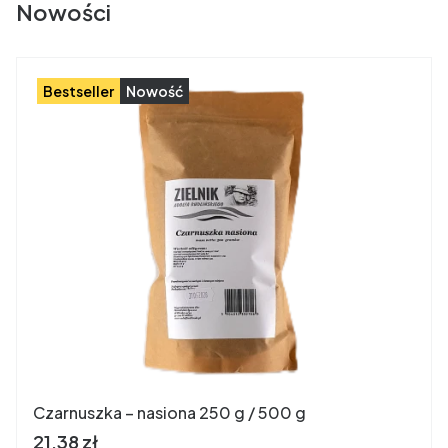
Nowości
Bestseller
Nowość
Czarnuszka – nasiona 250 g / 500 g
Cena brutto
21,38 zł