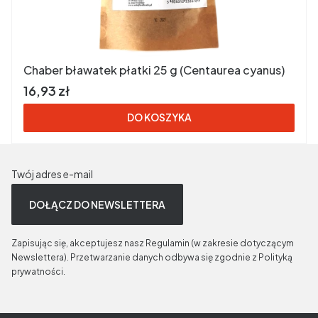
Chaber bławatek płatki 25 g (Centaurea cyanus)
Cena brutto
16,93 zł
DO KOSZYKA
Twój adres e-mail
DOŁĄCZ DO NEWSLETTERA
Zapisując się, akceptujesz nasz Regulamin (w zakresie dotyczącym
Newslettera). Przetwarzanie danych odbywa się zgodnie z Polityką
prywatności.