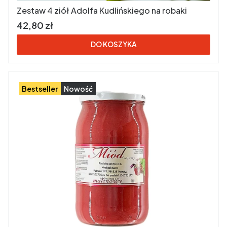
Zestaw 4 ziół Adolfa Kudlińskiego na robaki
Cena brutto
42,80 zł
DO KOSZYKA
Bestseller
Nowość