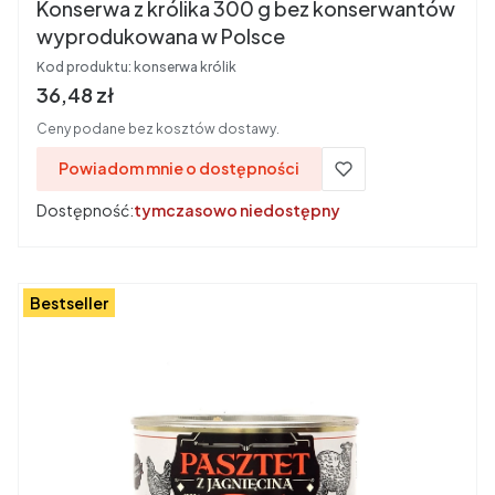
Konserwa z królika 300 g bez konserwantów
wyprodukowana w Polsce
Kod produktu:
konserwa królik
Cena brutto
36,48 zł
Ceny podane bez kosztów dostawy.
Powiadom mnie o dostępności
Dostępność:
tymczasowo niedostępny
Bestseller