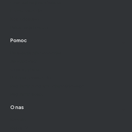
Czas realizacji zamówienia
Formy płatności
Koszt dostawy
Reklamacje i zwroty
Pomoc
Ustawienia plików cookies
Jak kupować?
Częste pytania
Polityka prywatności
Regulamin programu lojalnościowego
Regulamin sklepu
O nas
Kontakt
Nasza TV