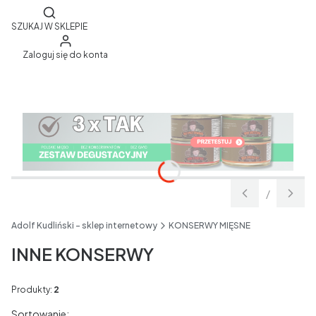
Otwórz wyszukiwarkę
SZUKAJ W SKLEPIE
Zaloguj się do konta
/
Slajd
z
Adolf Kudliński - sklep internetowy
KONSERWY MIĘSNE
INNE KONSERWY
Produkty:
2
Lista produktów
Sortowanie: