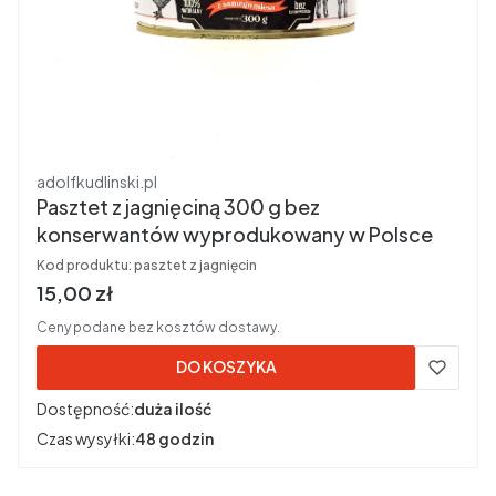
Producent
adolfkudlinski.pl
Pasztet z jagnięciną 300 g bez
konserwantów wyprodukowany w Polsce
Kod produktu:
pasztet z jagnięcin
Cena brutto
15,00 zł
Ceny podane bez kosztów dostawy.
DO KOSZYKA
Dostępność:
duża ilość
Czas wysyłki:
48 godzin