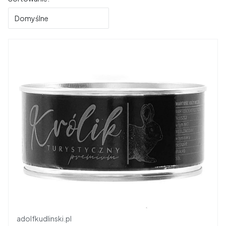
Domyślne
Producent
adolfkudlinski.pl