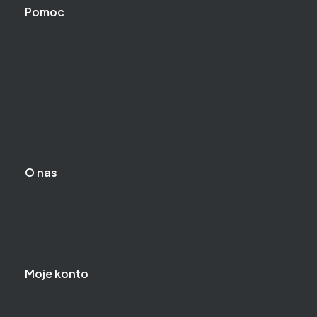
Pomoc
Ustawienia plików cookies
Jak kupować?
Częste pytania
Polityka prywatności
Regulamin programu lojalnościowego
Regulamin sklepu
O nas
Kontakt
Nasza TV
Blog
Moje konto
Twoje zamówienia