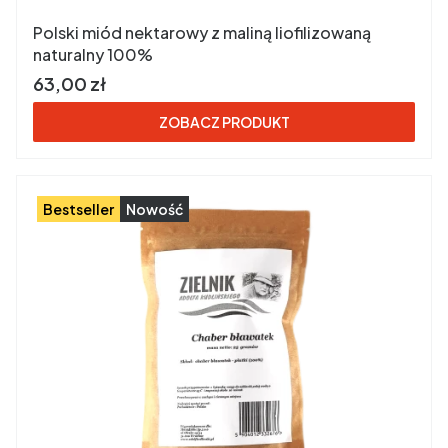
Polski miód nektarowy z maliną liofilizowaną
naturalny 100%
Cena brutto
63,00 zł
ZOBACZ PRODUKT
Bestseller
Nowość