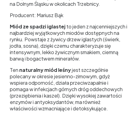
na Dolnym Śląsku w okolicach Trzebnicy.
Producent: Mariusz Bąk
Miód ze spadzi iglastej
to jeden z najcenniejszych i
najbardziej wyjątkowych miodów dostępnych na
rynku. Powstaje z żywicy drzew iglastych (świerk,
jodła, sosna), dzięki czemu charakteryzuje się
intensywnym, lekko żywicznym smakiem, ciemną
barwą i bogactwem minerałów.
Ten
naturalny miód leśny
jest szczególnie
polecany w okresie jesienno-zimowym, gdyż
wspiera odporność, działa przeciwzapalnie i
pomaga w infekcjach górnych dróg oddechowych
(przeziębienia i kaszel). Dzięki wysokiej zawartości
enzymów i antyoksydantów, ma również
właściwości wzmacniające i detoksykujące.