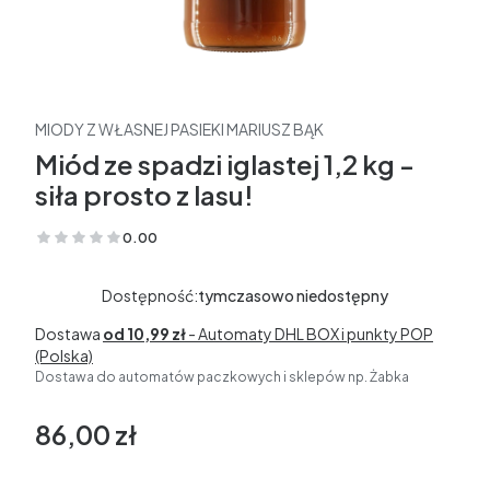
MIODY Z WŁASNEJ PASIEKI MARIUSZ BĄK
Miód ze spadzi iglastej 1,2 kg -
siła prosto z lasu!
0.00
(Oceny: 0 Recenzje: 0)
Dostępność:
tymczasowo niedostępny
Dostawa
od 10,99 zł
- Automaty DHL BOX i punkty POP
(Polska)
Dostawa do automatów paczkowych i sklepów np. Żabka
86,00 zł
Cena