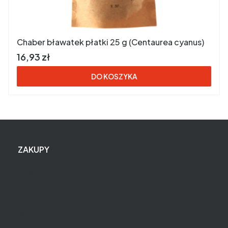
Chaber bławatek płatki 25 g (Centaurea cyanus)
Cena brutto
16,93 zł
DO KOSZYKA
Linki w stopce
ZAKUPY
Czas realizacji zamówienia
Formy płatności
Koszt dostawy
Reklamacje i zwroty