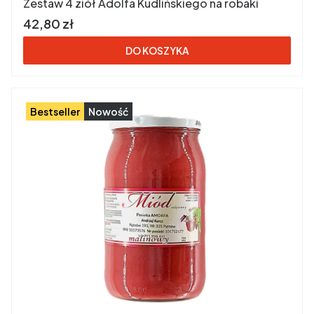
Zestaw 4 ziół Adolfa Kudlińskiego na robaki
Cena brutto
42,80 zł
DO KOSZYKA
Bestseller
Nowość