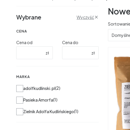
Nowe
Filtry
Wybrane
Wyczyść
Lista 
Sortowanie
CENA
Domyśln
Cena od
Cena do
zł
zł
MARKA
Marka
2
adolfkudlinski.pl
1
Pasieka Amorfa
1
Zielnik Adolfa Kudlińskiego