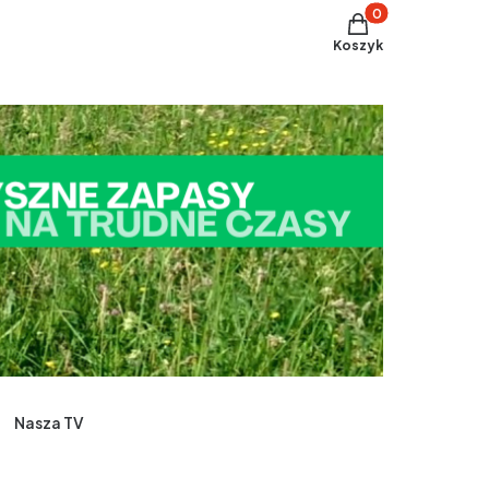
Produkty w koszyku
Koszyk
Nasza TV