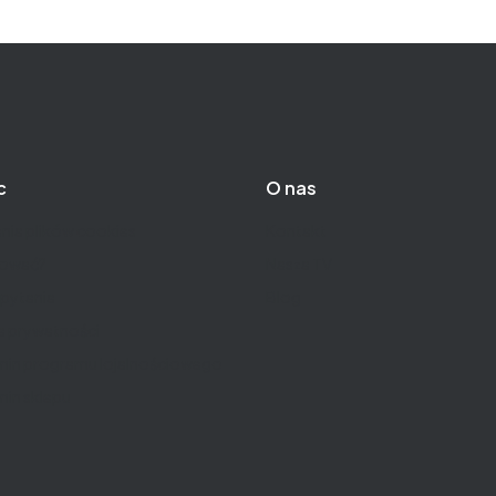
c
O nas
nia plików cookies
Kontakt
pować?
Nasza TV
pytania
Blog
a prywatności
min programu lojalnościowego
in sklepu