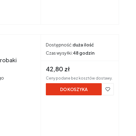
Dostępność:
duża ilość
Czas wysyłki:
48 godzin
 robaki
Cena brutto
42,80 zł
go
Ceny podane bez kosztów dostawy.
DO KOSZYKA