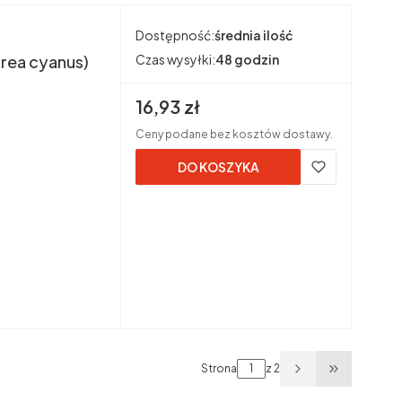
Dostępność:
średnia ilość
urea cyanus)
Czas wysyłki:
48 godzin
Cena brutto
16,93 zł
Ceny podane bez kosztów dostawy.
DO KOSZYKA
Strona
z 2
Przejdź do