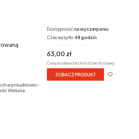
Dostępność:
na wyczerpaniu
Czas wysyłki:
48 godzin
izowaną
Cena brutto
63,00 zł
Ceny podane bez kosztów dostawy.
ZOBACZ PRODUKT
ych w południowo-
lic Wielunia