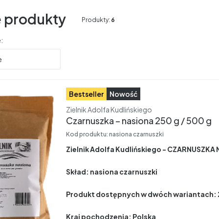
 produkty
Produkty:
6
produktów
:
e
Bestseller
Nowość
Producent
Zielnik Adolfa Kudlińskiego
Czarnuszka – nasiona 250 g / 500 g
Kod produktu:
nasiona czarnuszki
Zielnik Adolfa Kudlińskiego - CZARNUSZKA
Skład: nasiona czarnuszki
Produkt dostępnych w dwóch wariantach: 2
Kraj pochodzenia: Polska