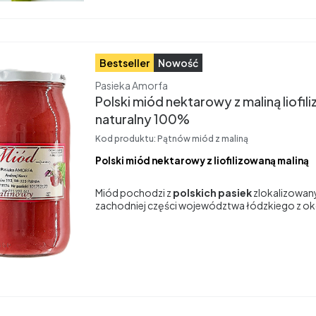
Bestseller
Nowość
Producent
Pasieka Amorfa
Polski miód nektarowy z maliną liofil
naturalny 100%
Kod produktu:
Pątnów miód z maliną
Polski miód nektarowy z liofilizowaną maliną
Miód pochodzi z
polskich pasiek
zlokalizowan
zachodniej części województwa łódzkiego z oko