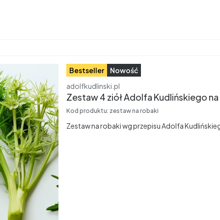
Bestseller
Nowość
Producent
adolfkudlinski.pl
Zestaw 4 ziół Adolfa Kudlińskiego na
Kod produktu:
zestaw na robaki
Zestaw na robaki wg przepisu Adolfa Kudlińskie