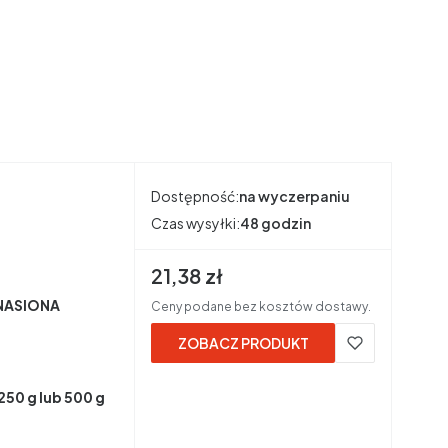
Dostępność:
na wyczerpaniu
Czas wysyłki:
48 godzin
Cena brutto
21,38 zł
 NASIONA
Ceny podane bez kosztów dostawy.
ZOBACZ PRODUKT
50 g lub 500 g