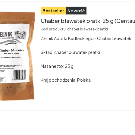
Bestseller
Nowość
Chaber bławatek płatki 25 g (Centa
Kod produktu:
chaber bławatek płatki
Zielnik Adolfa Kudlińskiego - Chaber bławatek
Skład: chaber bławatek płatki
Masa netto: 25 g
Kraj pochodzenia: Polska