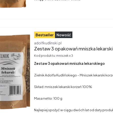
Bestseller
Nowość
Producent
adolfkudlinski.pl
Zestaw 3 opakowań mniszka lekarsk
Kod produktu:
mniszek x 3
Zestaw 3 opakowań mniszka lekarskiego
Zielnik Adolfa Kudlińskiego - Mniszek lekarski kor
Skład: mniszek lekarski korzeń 100%
Masa netto: 100 g
Najlepiej spożyć w ciągu dwóch lat od daty produk