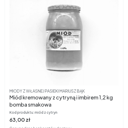
Producent
MIODY Z WŁASNEJ PASIEKI MARIUSZ BĄK
Miód kremowany z cytryną i imbirem 1,2 kg
bomba smakowa
Kod produktu:
miód z cytryn
Cena
63,00 zł