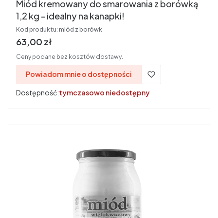
Miód kremowany do smarowania z borówką
1,2 kg - idealny na kanapki!
Kod produktu:
miód z borówk
Cena
63,00 zł
Ceny podane bez kosztów dostawy.
Powiadom mnie o dostępności
Dostępność:
tymczasowo niedostępny