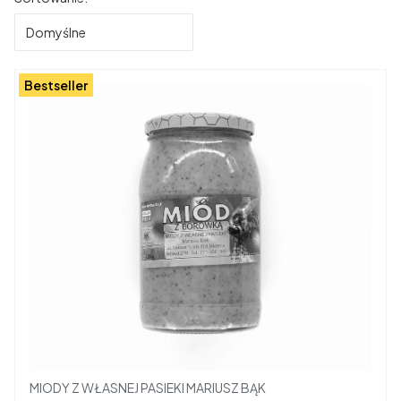
Domyślne
Bestseller
Producent
MIODY Z WŁASNEJ PASIEKI MARIUSZ BĄK