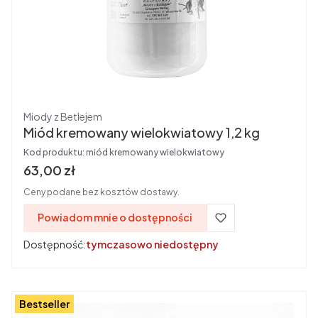
Producent
Miody z Betlejem
Miód kremowany wielokwiatowy 1,2 kg
Kod produktu:
miód kremowany wielokwiatowy
Cena
63,00 zł
Ceny podane bez kosztów dostawy.
Powiadom mnie o dostępności
Dostępność:
tymczasowo niedostępny
Bestseller