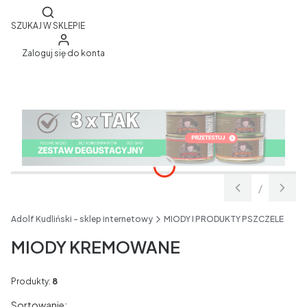
Otwórz wyszukiwarkę
SZUKAJ W SKLEPIE
Zaloguj się do konta
/
Slajd
z
Adolf Kudliński - sklep internetowy
MIODY I PRODUKTY PSZCZELE
MIODY KREMOWANE
Produkty:
8
Lista produktów
Sortowanie: