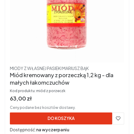
Producent
MIODY Z WŁASNEJ PASIEKI MARIUSZ BĄK
Miód kremowany z porzeczką 1,2 kg - dla
małych łakomczuchów
Kod produktu:
miód z porzeczk
Cena brutto
63,00 zł
Ceny podane bez kosztów dostawy.
DO KOSZYKA
Dostępność:
na wyczerpaniu