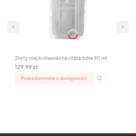
Złoty olej królewski na różne bóle 90 ml
Cena
129,99 zł
Powiadom mnie o dostępności