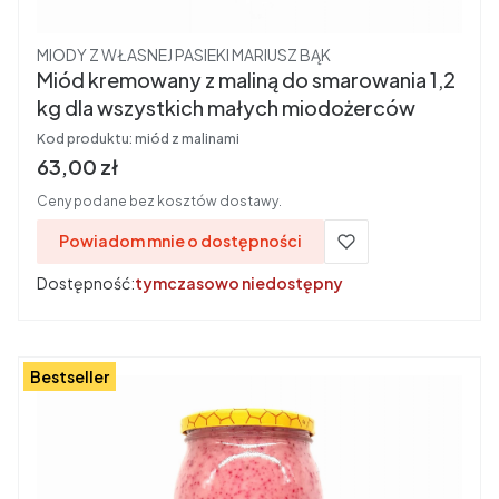
Producent
MIODY Z WŁASNEJ PASIEKI MARIUSZ BĄK
Miód kremowany z maliną do smarowania 1,2
kg dla wszystkich małych miodożerców
Kod produktu:
miód z malinami
Cena
63,00 zł
Ceny podane bez kosztów dostawy.
Powiadom mnie o dostępności
Dostępność:
tymczasowo niedostępny
Bestseller