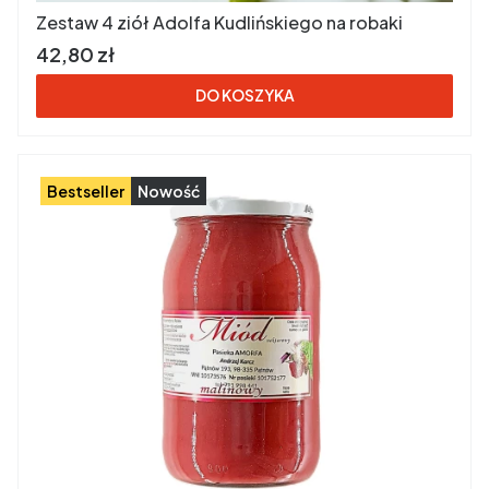
Zestaw 4 ziół Adolfa Kudlińskiego na robaki
Cena brutto
42,80 zł
DO KOSZYKA
Bestseller
Nowość