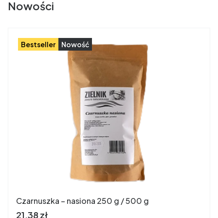
Nowości
Bestseller
Nowość
Czarnuszka – nasiona 250 g / 500 g
Cena brutto
21,38 zł