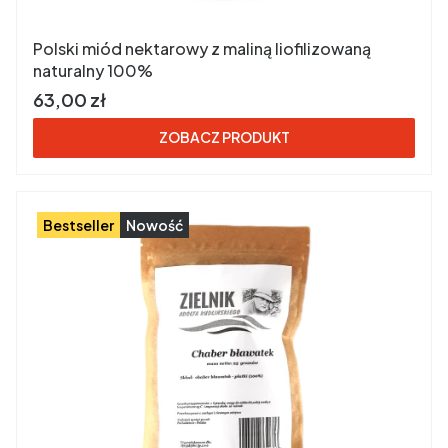
Polski miód nektarowy z maliną liofilizowaną
naturalny 100%
Cena brutto
63,00 zł
ZOBACZ PRODUKT
Bestseller
Nowość