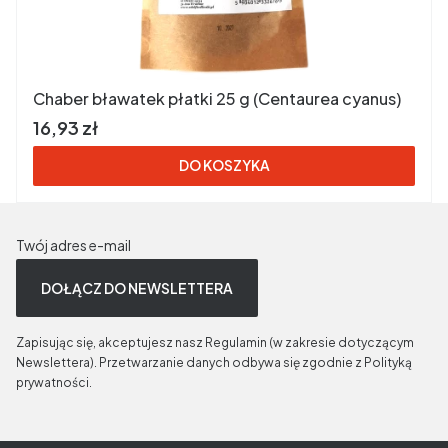
Chaber bławatek płatki 25 g (Centaurea cyanus)
Cena brutto
16,93 zł
DO KOSZYKA
Twój adres e-mail
DOŁĄCZ DO NEWSLETTERA
Zapisując się, akceptujesz nasz Regulamin (w zakresie dotyczącym
Newslettera). Przetwarzanie danych odbywa się zgodnie z Polityką
prywatności.