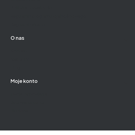
Polityka prywatności
Regulamin programu lojalnościowego
Regulamin sklepu
O nas
Kontakt
Nasza TV
Blog
Moje konto
Twoje zamówienia
Ustawienia konta
Ulubione