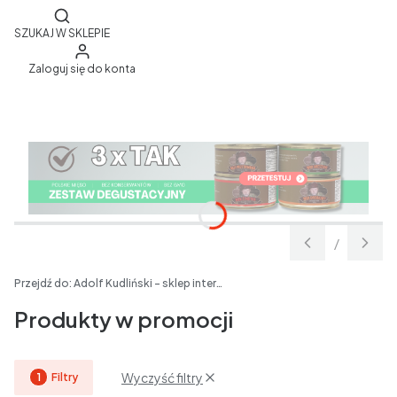
Otwórz wyszukiwarkę
SZUKAJ W SKLEPIE
Zaloguj się do konta
/
Slajd
z
Przejdź do:
Adolf Kudliński - sklep internetowy
Produkty w promocji
Wyczyść filtry
Filtry