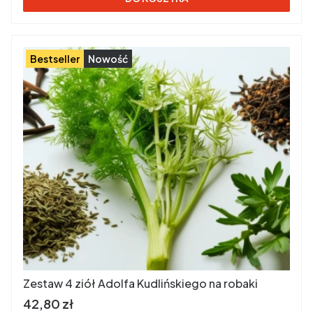
Bestseller
Nowość
Zestaw 4 ziół Adolfa Kudlińskiego na robaki
Cena brutto
42,80 zł