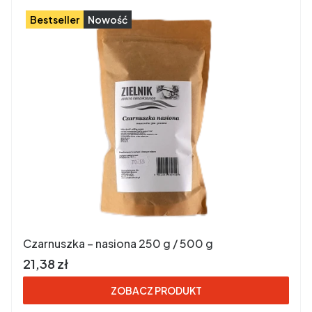
Bestseller
Nowość
Czarnuszka – nasiona 250 g / 500 g
Cena brutto
21,38 zł
ZOBACZ PRODUKT