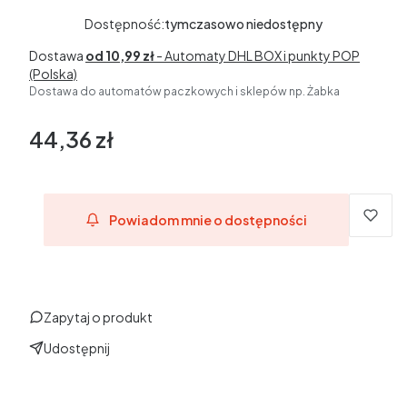
Dostępność:
tymczasowo niedostępny
Dostawa
od 10,99 zł
- Automaty DHL BOX i punkty POP
(Polska)
Dostawa do automatów paczkowych i sklepów np. Żabka
44,36 zł
Cena
Powiadom mnie o dostępności
Zapytaj o produkt
Udostępnij