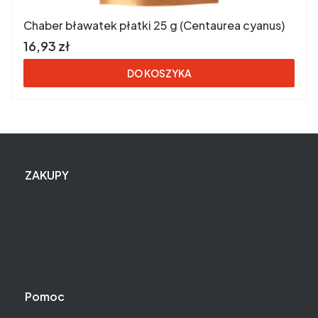
Chaber bławatek płatki 25 g (Centaurea cyanus)
Cena brutto
16,93 zł
DO KOSZYKA
Linki w stopce
ZAKUPY
Czas realizacji zamówienia
Formy płatności
Koszt dostawy
Reklamacje i zwroty
Pomoc