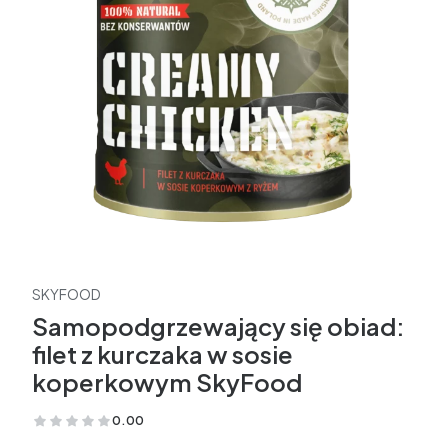
SKYFOOD
Samopodgrzewający się obiad:
filet z kurczaka w sosie
koperkowym SkyFood
0.00
(Oceny: 0 Recenzje: 0)