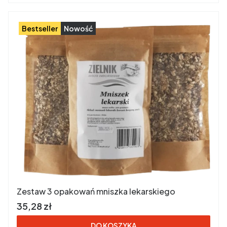
Bestseller
Nowość
Zestaw 3 opakowań mniszka lekarskiego
Cena brutto
35,28 zł
DO KOSZYKA