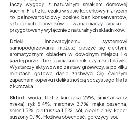
łączy wygodę z naturalnym smakiem domowej
kuchni. Filet z kurczaka w sosie koperkowym z ryżem
to pełnowartościowy posiłek bez konserwantów,
sztucznych barwników i wzmacniaczy smaku –
przygotowany wyłącznie z naturalnych składników.
Dzięki innowacyjnemu systemowi
samopodgrzewania, możesz cieszyć się ciepłym,
aromatycznym obiadem w dowolnym miejscu i o
każdej porze – bez użycia kuchenki czy mikrofalówki.
Wystarczy aktywować zestaw grzewczy, a po kilku
minutach gotowe danie zachwyci Cię świeżym
zapachem koperku i delikatnością soczystego fileta
z kurczaka.
Skład:
woda, filet z kurczaka 29%, śmietanka (z
mleka), ryż 5,4%, marchew 3,7%, mąka pszenna,
seler 1,5%, pietruszka 1,5%, sól, pieprz biały, koper
suszony 0,1%. Możliwa obecność: gorczycy, soi.