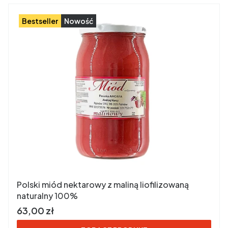
Bestseller
Nowość
Polski miód nektarowy z maliną liofilizowaną
naturalny 100%
Cena brutto
63,00 zł