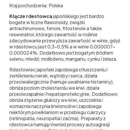
Kraj pochodzenia: Polska
Kłącze rdestowca
japońskiego jest bardzo
bogate w liczne flawonoidy, związki
antrachinonowe, fenole, fitosterole a także
resweratrol, którego zawartość w roślinie
zdecydowanie przewyższa zawartość w winie, gdyż
w rdestowcu jest 0,3-0,5% a w winie 0,000007-
0,000024%. Dodatkowo jest bogatym źródłem
selenu, miedzi, molibdenu, manganu, cynku i żelaza.
Rdestowiec japoński zapobiega stłuszczeniu i
zwłóknieniu nerek, wątroby i serca, działa
przeciwalergicznie (hamuje uwalnianie histaminy),
obniża poziom cholesterolu we krwi, działa
przeciwzapalnie i hepatoprotekcyjnie. Dodatkowo
obniża stężenie glukozy we krwi, uszczelnia i
wzmacnia naczynia krwionośne i zapobiega
niektórym powikłaniom w przebiegu cukrzycy
(retinopatia, neuropatia i zaćma). Preparaty z
rdestowca hamują również procesy autoagresji