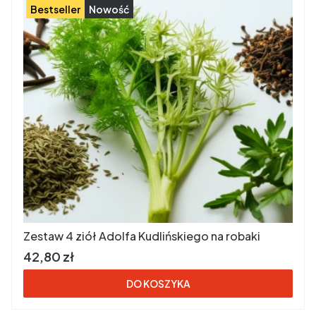
Bestseller
Nowość
Zestaw 4 ziół Adolfa Kudlińskiego na robaki
Cena brutto
42,80 zł
DO KOSZYKA