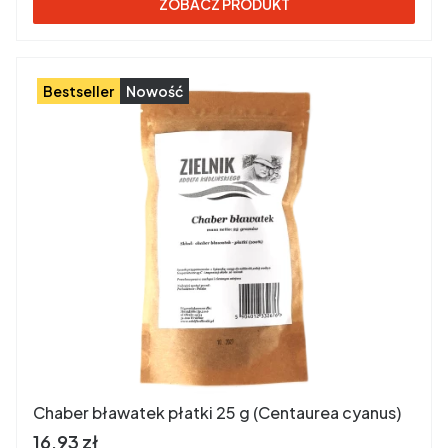
ZOBACZ PRODUKT
Bestseller
Nowość
Chaber bławatek płatki 25 g (Centaurea cyanus)
Cena brutto
16,93 zł