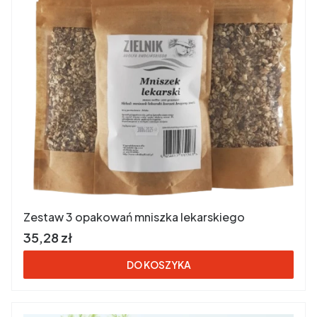
Zestaw 3 opakowań mniszka lekarskiego
Cena brutto
35,28 zł
DO KOSZYKA