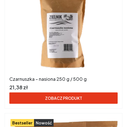
Czarnuszka – nasiona 250 g / 500 g
Cena brutto
21,38 zł
ZOBACZ PRODUKT
Bestseller
Nowość