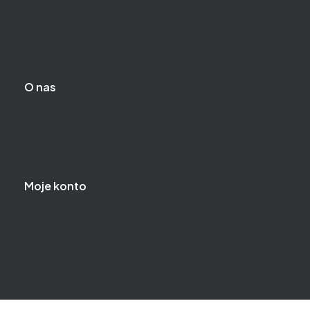
Polityka prywatności
Regulamin programu lojalnościowego
Regulamin sklepu
O nas
Kontakt
Nasza TV
Blog
Moje konto
Twoje zamówienia
Ustawienia konta
Ulubione