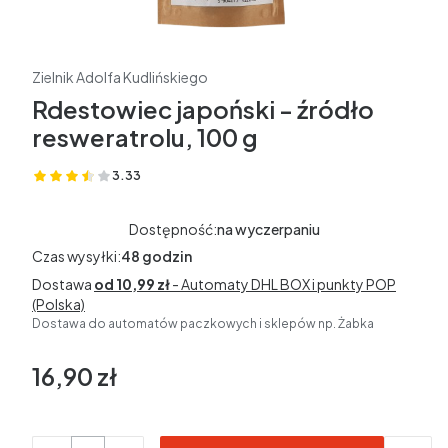
Zielnik Adolfa Kudlińskiego
Rdestowiec japoński - źródło
resweratrolu, 100 g
3.33
(Oceny: 12 Recenzje: 0)
Dostępność:
na wyczerpaniu
Czas wysyłki:
48 godzin
Dostawa
od 10,99 zł
- Automaty DHL BOX i punkty POP
(Polska)
Dostawa do automatów paczkowych i sklepów np. Żabka
16,90 zł
Cena
bez VAT
Ilość