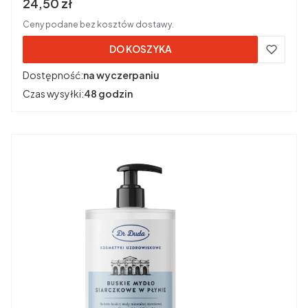
Cena brutto
24,50 zł
Ceny podane bez kosztów dostawy.
DO KOSZYKA
Dostępność:
na wyczerpaniu
Czas wysyłki:
48 godzin