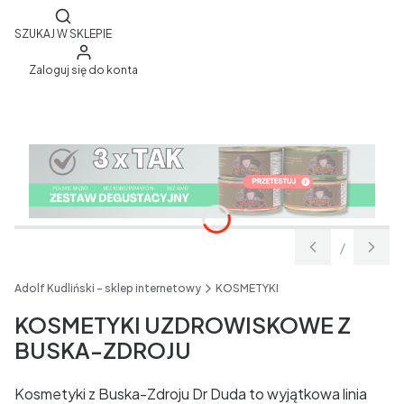
Otwórz wyszukiwarkę
SZUKAJ W SKLEPIE
Zaloguj się do konta
/
Slajd
z
Adolf Kudliński - sklep internetowy
KOSMETYKI
KOSMETYKI UZDROWISKOWE Z
BUSKA-ZDROJU
Kosmetyki z Buska-Zdroju Dr Duda to wyjątkowa linia