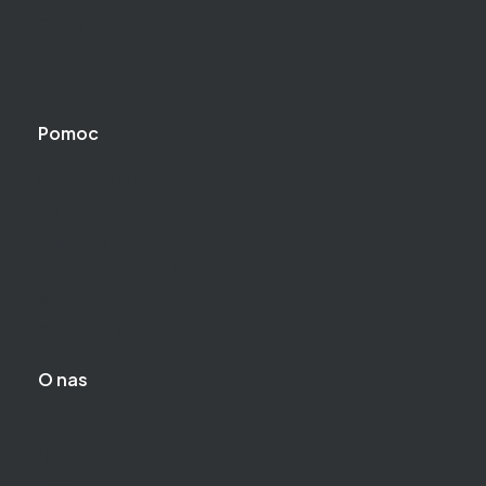
Formy płatności
Koszt dostawy
Reklamacje i zwroty
Pomoc
Ustawienia plików cookies
Jak kupować?
Częste pytania
Polityka prywatności
Regulamin programu lojalnościowego
Regulamin sklepu
O nas
Kontakt
Nasza TV
Blog