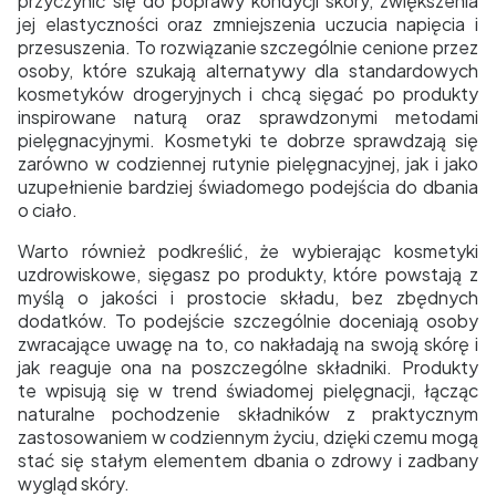
przyczynić się do poprawy kondycji skóry, zwiększenia
jej elastyczności oraz zmniejszenia uczucia napięcia i
przesuszenia. To rozwiązanie szczególnie cenione przez
osoby, które szukają alternatywy dla standardowych
kosmetyków drogeryjnych i chcą sięgać po produkty
inspirowane naturą oraz sprawdzonymi metodami
pielęgnacyjnymi. Kosmetyki te dobrze sprawdzają się
zarówno w codziennej rutynie pielęgnacyjnej, jak i jako
uzupełnienie bardziej świadomego podejścia do dbania
o ciało.
Warto również podkreślić, że wybierając kosmetyki
uzdrowiskowe, sięgasz po produkty, które powstają z
myślą o jakości i prostocie składu, bez zbędnych
dodatków. To podejście szczególnie doceniają osoby
zwracające uwagę na to, co nakładają na swoją skórę i
jak reaguje ona na poszczególne składniki. Produkty
te wpisują się w trend świadomej pielęgnacji, łącząc
naturalne pochodzenie składników z praktycznym
zastosowaniem w codziennym życiu, dzięki czemu mogą
stać się stałym elementem dbania o zdrowy i zadbany
wygląd skóry.