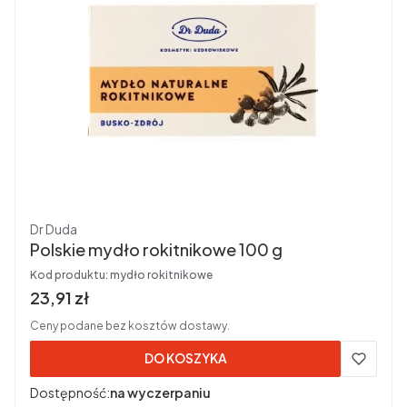
Producent
Dr Duda
Polskie mydło rokitnikowe 100 g
Kod produktu:
mydło rokitnikowe
Cena brutto
23,91 zł
Ceny podane bez kosztów dostawy.
DO KOSZYKA
Dostępność:
na wyczerpaniu