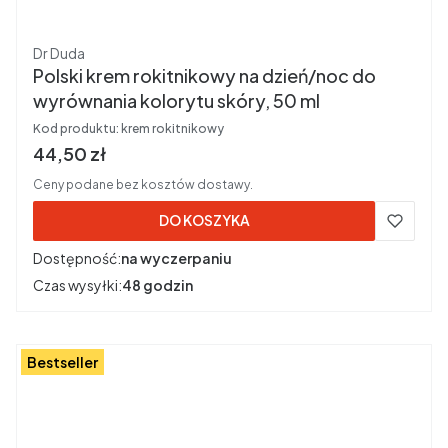
Producent
Dr Duda
Polski krem rokitnikowy na dzień/noc do
wyrównania kolorytu skóry, 50 ml
Kod produktu:
krem rokitnikowy
Cena brutto
44,50 zł
Ceny podane bez kosztów dostawy.
DO KOSZYKA
Dostępność:
na wyczerpaniu
Czas wysyłki:
48 godzin
Bestseller