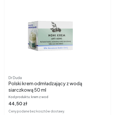
Producent
Dr Duda
Polski krem odmładzający z wodą
siarczkową 50 ml
Kod produktu:
krem z wod
Cena brutto
44,50 zł
Ceny podane bez kosztów dostawy.