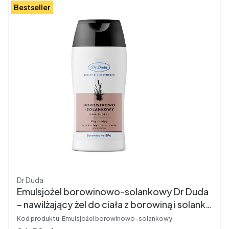
Bestseller
Producent
Dr Duda
Emulsjożel borowinowo-solankowy Dr Duda
– nawilżający żel do ciała z borowiną i solanką
200 g
Kod produktu:
Emulsjożel borowinowo-solankowy