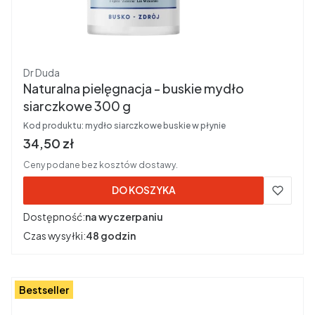
Producent
Dr Duda
Naturalna pielęgnacja - buskie mydło
siarczkowe 300 g
Kod produktu:
mydło siarczkowe buskie w płynie
Cena brutto
34,50 zł
Ceny podane bez kosztów dostawy.
DO KOSZYKA
Dostępność:
na wyczerpaniu
Czas wysyłki:
48 godzin
Bestseller