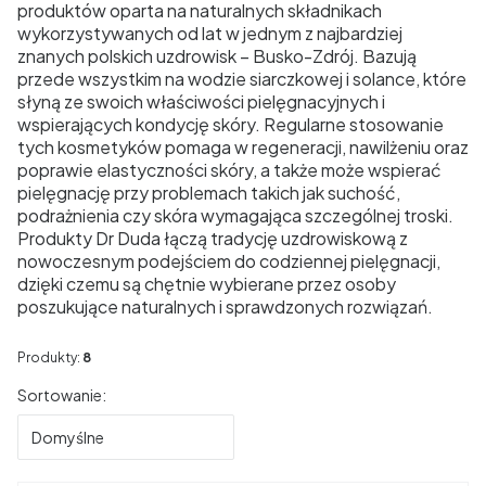
produktów oparta na naturalnych składnikach
wykorzystywanych od lat w jednym z najbardziej
znanych polskich uzdrowisk –
Busko-Zdrój
. Bazują
przede wszystkim na wodzie siarczkowej i solance, które
słyną ze swoich właściwości pielęgnacyjnych i
wspierających kondycję skóry. Regularne stosowanie
tych kosmetyków pomaga w regeneracji, nawilżeniu oraz
poprawie elastyczności skóry, a także może wspierać
pielęgnację przy problemach takich jak suchość,
podrażnienia czy skóra wymagająca szczególnej troski.
Produkty Dr Duda łączą tradycję uzdrowiskową z
nowoczesnym podejściem do codziennej pielęgnacji,
dzięki czemu są chętnie wybierane przez osoby
poszukujące naturalnych i sprawdzonych rozwiązań.
Produkty:
8
Lista produktów
Sortowanie:
Domyślne