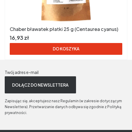
Chaber bławatek płatki 25 g (Centaurea cyanus)
Cena brutto
16,93 zł
DO KOSZYKA
Twój adres e-mail
DOŁĄCZ DO NEWSLETTERA
Zapisując się, akceptujesz nasz Regulamin (w zakresie dotyczącym
Newslettera). Przetwarzanie danych odbywa się zgodnie z Polityką
prywatności.