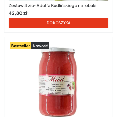
Zestaw 4 ziół Adolfa Kudlińskiego na robaki
Cena brutto
42,80 zł
DO KOSZYKA
Bestseller
Nowość