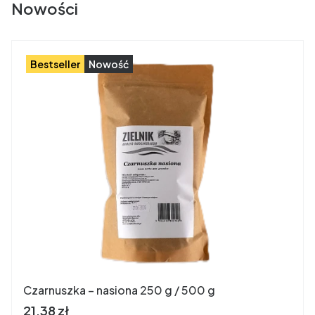
Nowości
Bestseller
Nowość
Czarnuszka – nasiona 250 g / 500 g
Cena brutto
21,38 zł