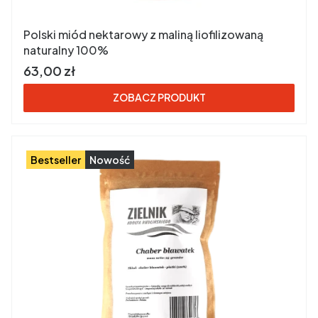
Polski miód nektarowy z maliną liofilizowaną
naturalny 100%
Cena brutto
63,00 zł
ZOBACZ PRODUKT
Bestseller
Nowość