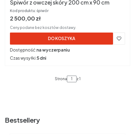
Śpiwór z owczej skóry 200 cm x 90 cm
Kod produktu:
śpiwór
Cena brutto
2 500,00 zł
Ceny podane bez kosztów dostawy.
DO KOSZYKA
Dostępność:
na wyczerpaniu
Czas wysyłki:
5 dni
Strona
z 1
Bestsellery