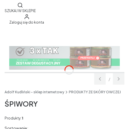
Otwórz wyszukiwarkę
SZUKAJ W SKLEPIE
Zaloguj się do konta
/
Slajd
z
Adolf Kudliński - sklep internetowy
PRODUKTY ZE SKÓRY OWCZEJ
ŚPIWORY
Produkty:
1
Lista produktów
Sortowanie: