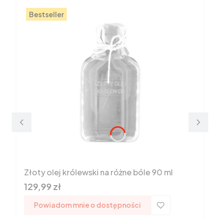
Bestseller
Złoty olej królewski na różne bóle 90 ml
Cena
129,99 zł
Powiadom mnie o dostępności