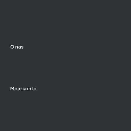
Jak kupować?
Częste pytania
Polityka prywatności
Regulamin programu lojalnościowego
Regulamin sklepu
O nas
Kontakt
Nasza TV
Blog
Moje konto
Twoje zamówienia
Ustawienia konta
Ulubione