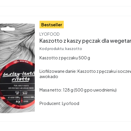
Bestseller
Producent
LYOFOOD
Kaszotto z kaszy pęczak dla wegetar
Kod produktu:
kaszotto
Kaszotto z pęczaku 500 g
Liofilizowane danie: Kaszotto z pęczaku i socz
awokado
Masa netto: 128 g (500 g po uwodnieniu)
Producent: Lyofood