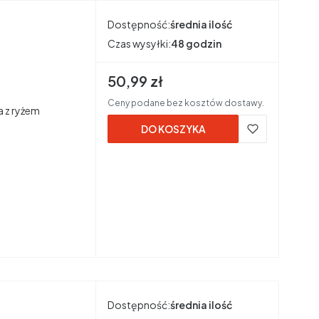
Dostępność:
średnia ilość
Czas wysyłki:
48 godzin
Cena brutto
50,99 zł
Ceny podane bez kosztów dostawy.
a z ryżem
DO KOSZYKA
Dostępność:
średnia ilość