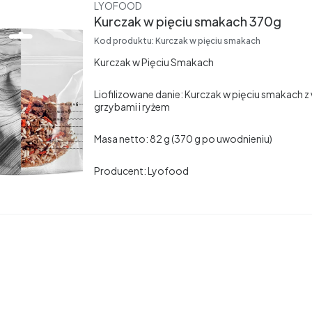
Producent
LYOFOOD
Kurczak w pięciu smakach 370g
Kod produktu:
Kurczak w pięciu smakach
Kurczak w Pięciu Smakach
Liofilizowane danie: Kurczak w pięciu smakach 
grzybami i ryżem
Masa netto: 82 g (370 g po uwodnieniu)
Producent: Lyofood