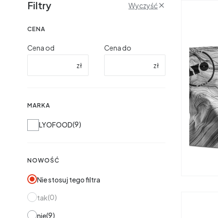
Filtry
Wyczyść
CENA
Cena od
Cena do
zł
zł
MARKA
Marka
9
LYOFOOD
NOWOŚĆ
Nie stosuj tego filtra
0
tak
9
nie