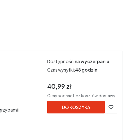
Dostępność:
na wyczerpaniu
Czas wysyłki:
48 godzin
Cena brutto
40,99 zł
Ceny podane bez kosztów dostawy.
DO KOSZYKA
grzybami i