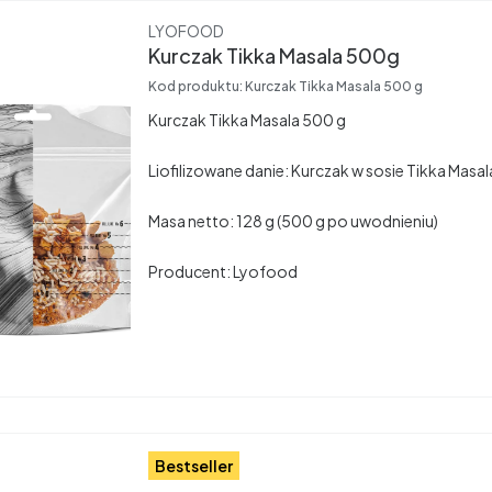
Producent
LYOFOOD
Kurczak Tikka Masala 500g
Kod produktu:
Kurczak Tikka Masala 500 g
Kurczak Tikka Masala 500 g
Liofilizowane danie: Kurczak w sosie Tikka Masal
Masa netto: 128 g (500 g po uwodnieniu)
Producent: Lyofood
Bestseller