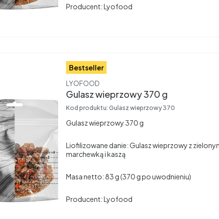
Producent: Lyofood
Bestseller
Producent
LYOFOOD
Gulasz wieprzowy 370 g
Kod produktu:
Gulasz wieprzowy 370
Gulasz wieprzowy 370 g
Liofilizowane danie: Gulasz wieprzowy z zielon
marchewką i kaszą
Masa netto: 83 g (370 g po uwodnieniu)
Producent: Lyofood