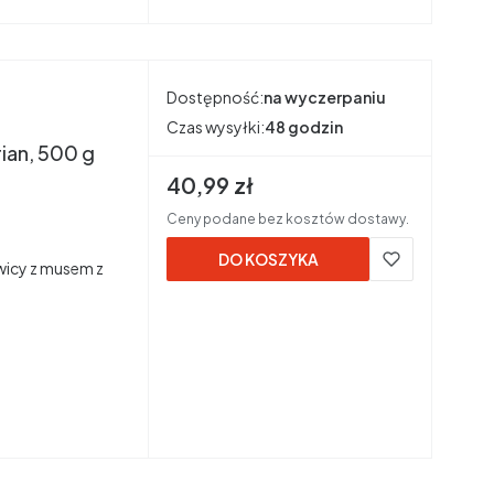
Dostępność:
na wyczerpaniu
Czas wysyłki:
48 godzin
ian, 500 g
Cena brutto
40,99 zł
Ceny podane bez kosztów dostawy.
DO KOSZYKA
ewicy z musem z