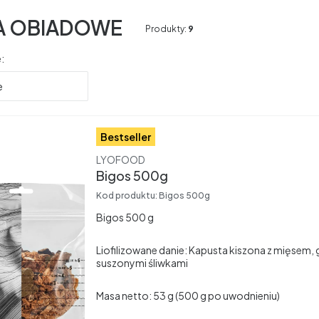
A OBIADOWE
Produkty:
9
produktów
:
e
Bestseller
Producent
LYOFOOD
Bigos 500g
Kod produktu:
Bigos 500g
Bigos 500 g
Liofilizowane danie: Kapusta kiszona z mięsem, 
suszonymi śliwkami
Masa netto: 53 g (500 g po uwodnieniu)