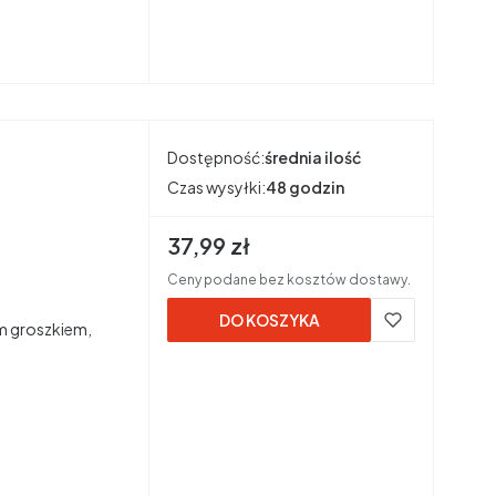
Dostępność:
średnia ilość
Czas wysyłki:
48 godzin
Cena brutto
37,99 zł
Ceny podane bez kosztów dostawy.
DO KOSZYKA
ym groszkiem,