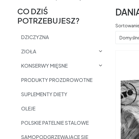
CO DZIŚ
DANI
POTRZEBUJESZ?
Lista 
Sortowanie
DZICZYZNA
Domyśln
ZIOŁA
KONSERWY MIĘSNE
PRODUKTY PROZDROWOTNE
SUPLEMENTY DIETY
OLEJE
POLSKIE PATELNIE STALOWE
SAMOPODGRZEWAJĄCE SIĘ