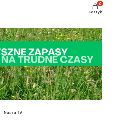
Produkty w koszyku
Koszyk
Nasza TV