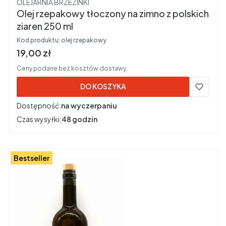
Producent
OLEJARNIA BRZEZINKI
Olej rzepakowy tłoczony na zimno z polskich
ziaren 250 ml
Kod produktu:
olej rzepakowy
Cena brutto
19,00 zł
Ceny podane bez kosztów dostawy.
DO KOSZYKA
Dostępność:
na wyczerpaniu
Czas wysyłki:
48 godzin
Bestseller