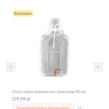
Bestseller
Złoty olej królewski na różne bóle 90 ml
Cena
129,99 zł
Powiadom mnie o dostępności