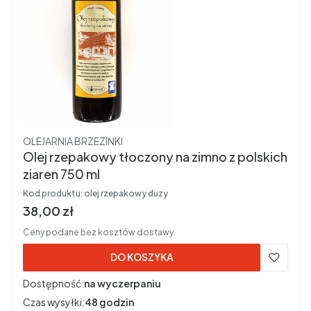
Producent
OLEJARNIA BRZEZINKI
Olej rzepakowy tłoczony na zimno z polskich
ziaren 750 ml
Kod produktu:
olej rzepakowy duzy
Cena brutto
38,00 zł
Ceny podane bez kosztów dostawy.
DO KOSZYKA
Dostępność:
na wyczerpaniu
Czas wysyłki:
48 godzin