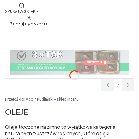
Otwórz wyszukiwarkę
SZUKAJ W SKLEPIE
Zaloguj się do konta
/
Slajd
z
Przejdź do:
Adolf Kudliński - sklep internetowy
OLEJE
Oleje tłoczone na zimno to wyjątkowa kategoria
naturalnych tłuszczów roślinnych, które dzięki