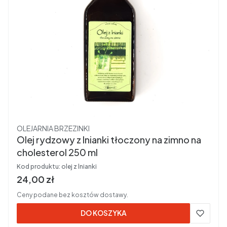
Producent
OLEJARNIA BRZEZINKI
Olej rydzowy z lnianki tłoczony na zimno na
cholesterol 250 ml
Kod produktu:
olej z lnianki
Cena brutto
24,00 zł
Ceny podane bez kosztów dostawy.
DO KOSZYKA