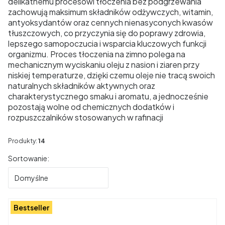
delikatnemu procesowi tłoczenia bez podgrzewania
zachowują maksimum składników odżywczych, witamin,
antyoksydantów oraz cennych nienasyconych kwasów
tłuszczowych, co przyczynia się do poprawy zdrowia,
lepszego samopoczucia i wsparcia kluczowych funkcji
organizmu. Proces tłoczenia na zimno polega na
mechanicznym wyciskaniu oleju z nasion i ziaren przy
niskiej temperaturze, dzięki czemu oleje nie tracą swoich
naturalnych składników aktywnych oraz
charakterystycznego smaku i aromatu, a jednocześnie
pozostają wolne od chemicznych dodatków i
rozpuszczalników stosowanych w rafinacji
Produkty:
14
Lista produktów
Sortowanie:
Domyślne
Bestseller