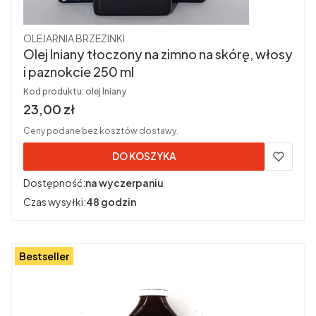
Producent
OLEJARNIA BRZEZINKI
Olej lniany tłoczony na zimno na skórę, włosy
i paznokcie 250 ml
Kod produktu:
olej lniany
Cena brutto
23,00 zł
Ceny podane bez kosztów dostawy.
DO KOSZYKA
Dostępność:
na wyczerpaniu
Czas wysyłki:
48 godzin
Bestseller