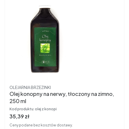
Producent
OLEJARNIA BRZEZINKI
Olej konopny na nerwy, tłoczony na zimno,
250 ml
Kod produktu:
olej z konopi
Cena brutto
35,39 zł
Ceny podane bez kosztów dostawy.