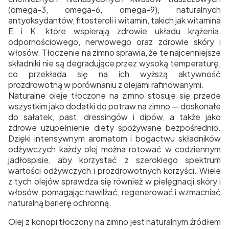
(omega-3, omega-6, omega-9), naturalnych
antyoksydantów, fitosteroli i witamin, takich jak witamina
E i K, które wspierają zdrowie układu krążenia,
odpornościowego, nerwowego oraz zdrowie skóry i
włosów. Tłoczenie na zimno sprawia, że te najcenniejsze
składniki nie są degradujące przez wysoką temperaturę,
co przekłada się na ich wyższą aktywność
prozdrowotną w porównaniu z olejami rafinowanymi.
Naturalne oleje tłoczone na zimno stosuje się przede
wszystkim jako dodatki do potraw na zimno — doskonałe
do sałatek, past, dressingów i dipów, a także jako
zdrowe uzupełnienie diety spożywane bezpośrednio.
Dzięki intensywnym aromatom i bogactwu składników
odżywczych każdy olej można rotować w codziennym
jadłospisie, aby korzystać z szerokiego spektrum
wartości odżywczych i prozdrowotnych korzyści. Wiele
z tych olejów sprawdza się również w pielęgnacji skóry i
włosów, pomagając nawilżać, regenerować i wzmacniać
naturalną barierę ochronną.
Olej z konopi tłoczony na zimno jest naturalnym źródłem