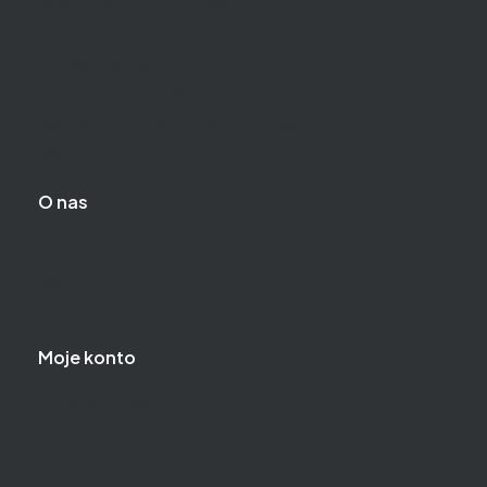
Ustawienia plików cookies
Jak kupować?
Częste pytania
Polityka prywatności
Regulamin programu lojalnościowego
Regulamin sklepu
O nas
Kontakt
Nasza TV
Blog
Moje konto
Twoje zamówienia
Ustawienia konta
Ulubione