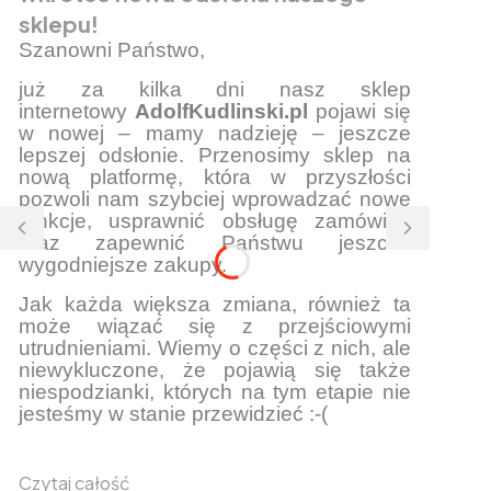
sklepu!
Szanowni Państwo,
już za kilka dni nasz sklep
internetowy
AdolfKudlinski.pl
pojawi się
w nowej – mamy nadzieję – jeszcze
lepszej odsłonie. Przenosimy sklep na
nową platformę, która w przyszłości
pozwoli nam szybciej wprowadzać nowe
funkcje, usprawnić obsługę zamówień
oraz zapewnić Państwu jeszcze
wygodniejsze zakupy.
Jak każda większa zmiana, również ta
może wiązać się z przejściowymi
utrudnieniami. Wiemy o części z nich, ale
niewykluczone, że pojawią się także
niespodzianki, których na tym etapie nie
jesteśmy w stanie przewidzieć :-(
Czytaj całość