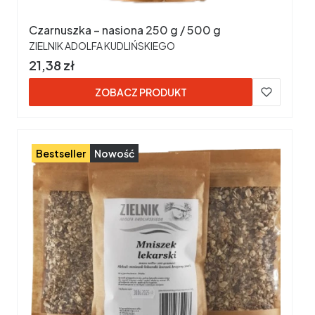
Czarnuszka – nasiona 250 g / 500 g
PRODUCENT
ZIELNIK ADOLFA KUDLIŃSKIEGO
Cena
21,38 zł
ZOBACZ PRODUKT
Bestseller
Nowość