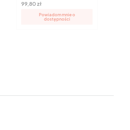
Cena
99,80 zł
Powiadom mnie o
dostępności