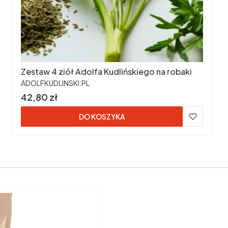
Zestaw 4 ziół Adolfa Kudlińskiego na robaki
PRODUCENT
ADOLFKUDLINSKI.PL
Cena
42,80 zł
DO KOSZYKA