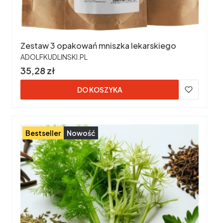
Zestaw 3 opakowań mniszka lekarskiego
PRODUCENT
ADOLFKUDLINSKI.PL
Cena
35,28 zł
DO KOSZYKA
Bestseller
Nowość