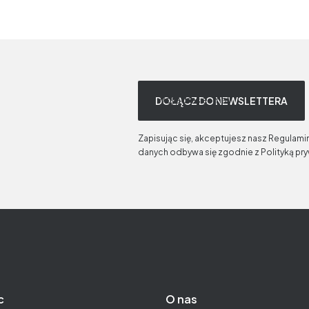
Twój adres e-mail
DOŁĄCZ DO NEWSLETTERA
Zapisując się, akceptujesz nasz Regulami
danych odbywa się zgodnie z Polityką pr
c
O nas