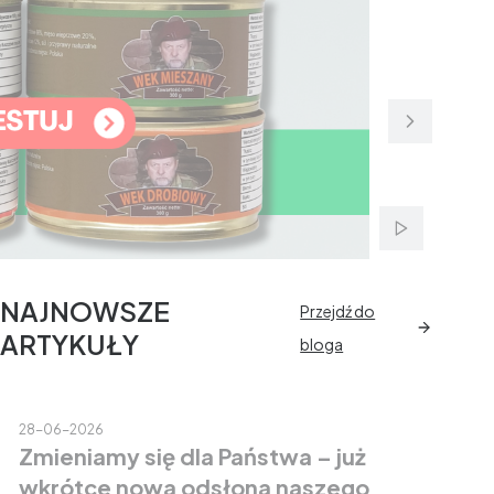
Włącz autom
NAJNOWSZE
Przejdź do
ARTYKUŁY
bloga
28-06-2026
Zmieniamy się dla Państwa – już
wkrótce nowa odsłona naszego