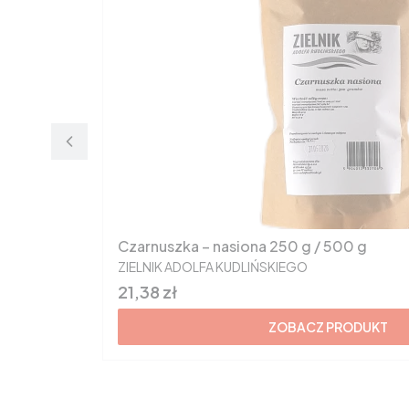
Czarnuszka – nasiona 250 g / 500 g
PRODUCENT
ZIELNIK ADOLFA KUDLIŃSKIEGO
Cena
21,38 zł
ZOBACZ PRODUKT